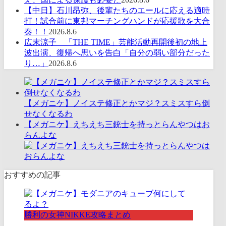
【中日】石川昂弥、後輩たちのエールに応える適時
打！試合前に東邦マーチングハンドが応援歌を大合
奏！！
2026.8.6
広末涼子 「THE TIME」芸能活動再開後初の地上
波出演、復帰へ思いを告白「自分の弱い部分だった
り…」
2026.8.6
【メガニケ】ノイステ修正とかマジ？スミスすら倒
せなくなるわ
【メガニケ】えちえち三銃士を持っとらんやつはお
らんよな
おすすめの記事
勝利の女神NIKKE攻略まとめ