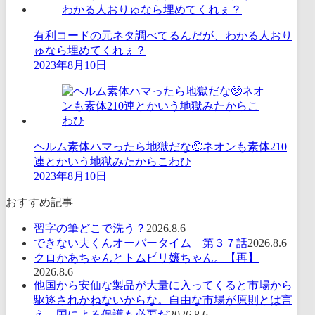
有利コードの元ネタ調べてるんだが、わかる人おり
ゅなら埋めてくれぇ？
2023年8月10日
ヘルム素体ハマったら地獄だな🥺ネオンも素体210
連とかいう地獄みたからこわひ
2023年8月10日
おすすめ記事
習字の筆どこで洗う？
2026.8.6
できない夫くんオーバータイム 第３７話
2026.8.6
クロかあちゃんとトムピリ嬢ちゃん。【再】
2026.8.6
他国から安価な製品が大量に入ってくると市場から
駆逐されかねないからな。自由な市場が原則とは言
え、国による保護も必要だ
2026.8.6