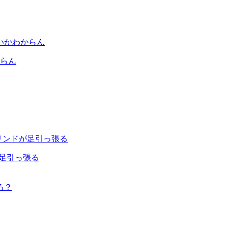
らん
が足引っ張る