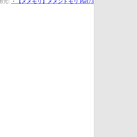
用元:
・【メメモリ】メメントモリ Part73