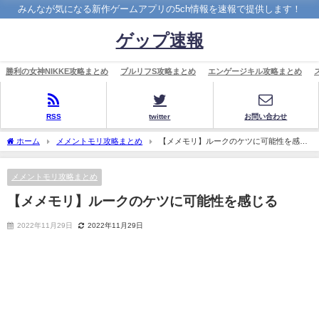
みんなが気になる新作ゲームアプリの5ch情報を速報で提供します！
ゲップ速報
勝利の女神NIKKE攻略まとめ
ブルリフS攻略まとめ
エンゲージキル攻略まとめ
RSS
twitter
お問い合わせ
ホーム
メメントモリ攻略まとめ
【メメモリ】ルークのケツに可能性を感じ
る
メメントモリ攻略まとめ
【メメモリ】ルークのケツに可能性を感じる
2022年11月29日
2022年11月29日