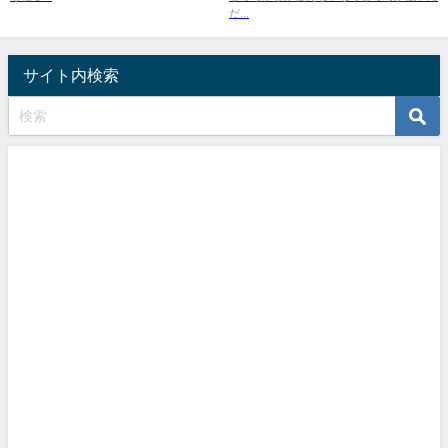
だ...
サイト内検索