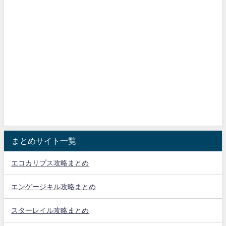
まとめサイト一覧
エコカリプス攻略まとめ
エンゲージキル攻略まとめ
スターレイル攻略まとめ