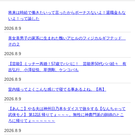
将来は時給で働きたいって言ったからボーナスないよ！退職金もな
いよ！って諭した
2026.8.9
美女美男子の家系に生まれた醜いアヒルのフィジカルギフテッド
その２
2026.8.9
【芸能】ミッチー再婚！57歳でパパに！ 芸能界50代パパ続々 有
吉弘行、小澤征悦、草彅剛、ケンコバも
2026.8.9
室内猫ってよくこんな感じで寝てる事あるよね。【再】
2026.8.9
【あんこ】やる夫は神州日乃本をダイスで旅をする【なんちゃって
武侠モノ】 第12話 帰りてぇ～～～。無性に神農門派の師姉のとこ
ろに帰りてぇ～～～～～～
2026.8.9