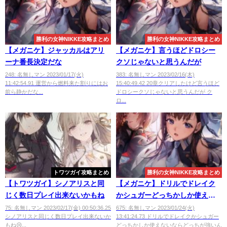
勝利の女神NIKKE攻略まとめ
勝利の女神NIKKE攻略まとめ
【メガニケ】ジャッカルはアリ
【メガニケ】言うほどドロシー
ーナ番長決定だな
クソじゃないと思うんだが
248: 名無しマン 2023/01/17(火)
383: 名無しマン 2023/02/16(木)
11:42:54.91 運営から燃料来た割りにはお
15:40:49.42 20章クリアしたけど言うほど
前ら静かだな...
ドロシークソじゃないと思うんだが ク
ロ...
トワツガイ攻略まとめ
勝利の女神NIKKE攻略まとめ
【トワツガイ】シノアリスと同
【メガニケ】ドリルでドレイク
じく数日プレイ出来ないかもね
かシュガーどっちかしか使えな
いなら
75: 名無しマン 2023/02/17(金) 00:50:36.25
675: 名無しマン 2023/01/24(火)
シノアリスと同じく数日プレイ出来ないか
13:41:24.73 ドリルでドレイクかシュガー
もね😢...
どっちかしか使えないならどっちが強いん