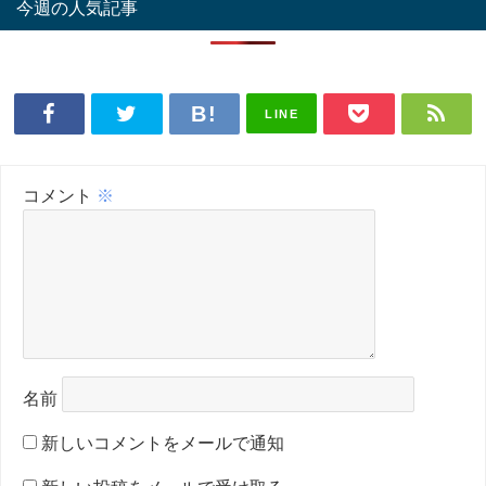
今週の人気記事
LINE
コメント
※
名前
新しいコメントをメールで通知