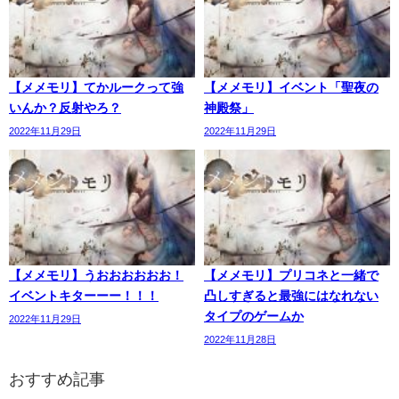
【メメモリ】てかルークって強
【メメモリ】イベント「聖夜の
いんか？反射やろ？
神殿祭」
2022年11月29日
2022年11月29日
【メメモリ】うおおおおおお！
【メメモリ】プリコネと一緒で
イベントキターーー！！！
凸しすぎると最強にはなれない
タイプのゲームか
2022年11月29日
2022年11月28日
おすすめ記事