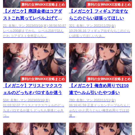
勝利の女神NIKKE攻略まとめ
勝利の女神NIKKE攻略まとめ
【メガニケ】廃課金者はコアダ
【メガニケ】フィギュア出すな
ストこれ買ってレベル上げてる
らこのぐらい頑張ってほしい
のかな？
21: 名無しマン 2023/03/16(木) 08:56:50.87
321: 名無しマン 2022/11/25(金)
レベル200超えてから、レベル216で詰ん
10:29:36.16 フィギュア出すならこのぐら
だわ コアダスト全然足らな...
い頑張ってほしいなあ...
勝利の女神NIKKE攻略まとめ
勝利の女神NIKKE攻略まとめ
【メガニケ】アリスとマクスウ
【メガニケ】俺含め周りでは10
ェルのどっちオバロするか迷う
連でヘルム引いたやつ多い
504: 名無しマン 2023/03/16(木)
780: 名無しマン 2022/11/11(金)
01:03:32.07 アリスとマクスウェルのどっ
06:16:41.59 正直ドッカンテーブルなんじ
ちオバロするか迷う どっちも単体じゃき
ゃないかと思うぐらい俺含め周りでは10
つ...
連...