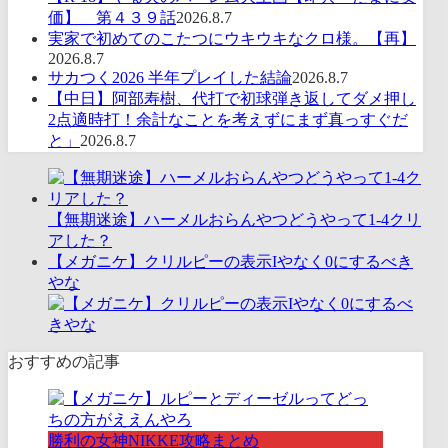
価】 第４３９話
2026.8.7
実家で初めてのこたつにウキウキなクロ様。【再】
2026.8.7
サカつく2026 半年プレイした結論
2026.8.7
【中日】阿部寿樹、代打で初球弾き返してダメ押し
2点適時打！余計なことを考えずにまず真っすぐだ
と」
2026.8.7
【無期迷途】ハーメルおらんやつどうやって1-4クリ
アした？
【メガニケ】クリルピーの表示Iやなく0にするべき
やな
おすすめの記事
勝利の女神NIKKE攻略まとめ