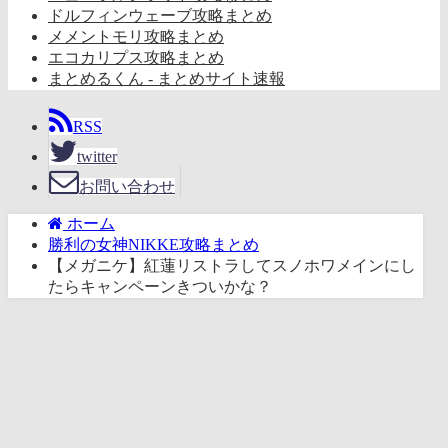
ドルフィンウェーブ攻略まとめ
メメントモリ攻略まとめ
エコカリプス攻略まとめ
まとめるくん - まとめサイト速報
RSS
twitter
お問い合わせ
ホーム
勝利の女神NIKKE攻略まとめ
【メガニケ】紅蓮リストラしてスノホワメインにし
たらキャンペーンきついかな？