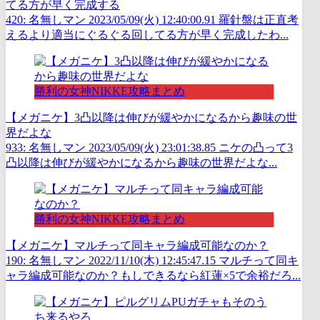
てる方が早く完成する
420: 名無しマン 2023/05/09(火) 12:40:00.91 羅針盤は正直考
えるより適当にぐるぐる回してる方が早く完成したわ...
勝利の女神NIKKE攻略まとめ
【メガニケ】3凸以降は伸びが緩やかになるから趣味の世
界だよな
933: 名無しマン 2023/05/09(火) 23:01:38.85 ニケの凸って3
凸以降は伸びが緩やかになるから趣味の世界だよな...
勝利の女神NIKKE攻略まとめ
【メガニケ】マルチって同キャラ編成可能なのか？
190: 名無しマン 2022/11/10(木) 12:45:47.15 マルチって同キ
ャラ編成可能なのか？もしできるなら紅蓮×5で余裕だろ...