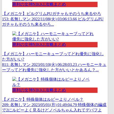
勝利の女神NIKKE攻略まとめ
【メガニケ】ピルグリムPUガチャもそのうち来るやろ
153: 名無しマン 2022/11/08(火) 03:06:13.66 ピルグリムPU
ガチャもそのうち来るやろ...
勝利の女神NIKKE攻略まとめ
【メガニケ】ハーモニーキューブってどれ優先に強化し
た方がいい?
811: 名無しマン 2023/01/10(火) 06:28:03.23 ハーモニーキュ
ーブってどれ優先に強化した方がいいとかあるん？...
勝利の女神NIKKE攻略まとめ
【メガニケ】特殊個体はルピーよりノベル？
209: 名無しマン 2023/05/01(月) 01:49:04.79 特殊個体の編成
で2にルピーよく見るけどノベルちゃん入れてデバフよ