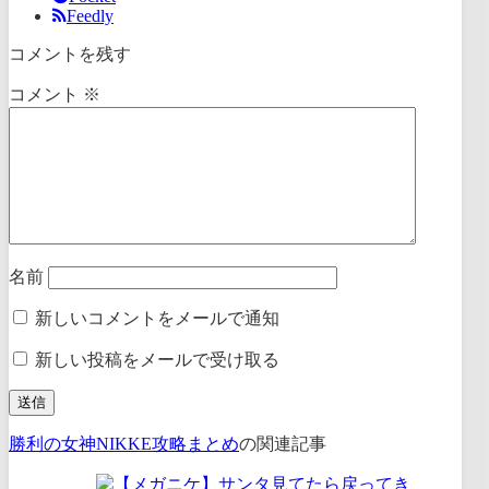
Feedly
コメントを残す
コメント
※
名前
新しいコメントをメールで通知
新しい投稿をメールで受け取る
勝利の女神NIKKE攻略まとめ
の関連記事