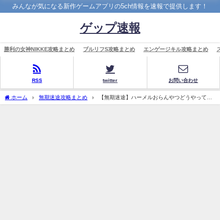
みんなが気になる新作ゲームアプリの5ch情報を速報で提供します！
ゲップ速報
勝利の女神NIKKE攻略まとめ
ブルリフS攻略まとめ
エンゲージキル攻略まとめ
RSS
twitter
お問い合わせ
ホーム
無期迷途攻略まとめ
【無期迷途】ハーメルおらんやつどうやって1-4
クリアした？