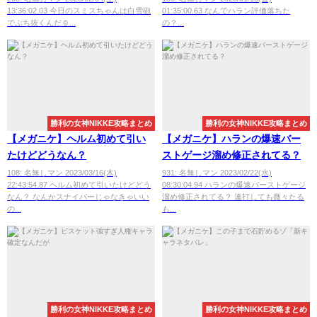
13:36:02.03 今日のスミスちゃんは白雪砲
01:35:00.63 なんでハラン評価落ちた
でぶち抜くんだ☺...
の？...
勝利の女神NIKKE攻略まとめ
勝利の女神NIKKE攻略まとめ
【メガニケ】ヘルム初めて引い
【メガニケ】ハランの爆速バー
たけどどうなん？
ストゲージ溜め修正されてる？
108: 名無しマン 2023/03/16(木)
931: 名無しマン 2023/02/22(水)
22:43:54.87 ヘルム初めて引いたけどどう
08:30:04.94 ハランの爆速バーストゲージ
なん？ なんかスナイパーじゃなきゃいい
溜め修正されてる？ 連打しても微々たる
の...
も...
勝利の女神NIKKE攻略まとめ
勝利の女神NIKKE攻略まとめ