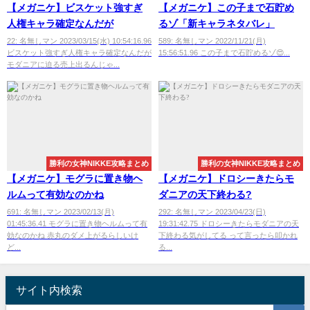
【メガニケ】ビスケット強すぎ
【メガニケ】この子まで石貯め
人権キャラ確定なんだが
るゾ「新キャラネタバレ」
22: 名無しマン 2023/03/15(水) 10:54:16.96
589: 名無しマン 2022/11/21(月)
ビスケット強すぎ人権キャラ確定なんだが
15:56:51.96 この子まで石貯めるゾ😍...
モダニアに迫る売上出るんじゃ...
勝利の女神NIKKE攻略まとめ
勝利の女神NIKKE攻略まとめ
【メガニケ】モグラに置き物ヘ
【メガニケ】ドロシーきたらモ
ルムって有効なのかね
ダニアの天下終わる?
691: 名無しマン 2023/02/13(月)
292: 名無しマン 2023/04/23(日)
01:45:36.41 モグラに置き物ヘルムって有
19:31:42.75 ドロシーきたらモダニアの天
効なのかね 赤丸のダメ上がるらしいけ
下終わる気がしてる って言ったら叩かれ
ど...
る...
サイト内検索