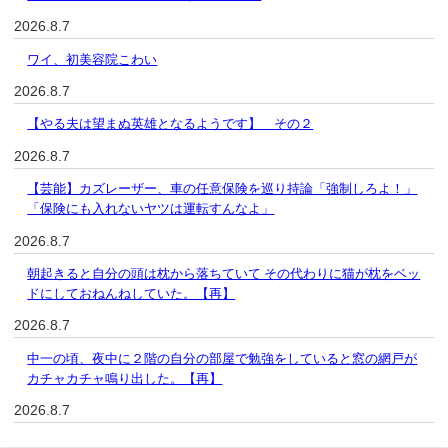
2026.8.7
ワイ、初美容院こわい
2026.8.7
【やる夫は望まぬ英雄となるようです】 その２
2026.8.7
【芸能】カズレーザー、車の任意保険を巡り持論「強制しろよ！」
「保険にも入れないヤツは運転すんなよ」
2026.8.7
朝起きると自分の頭は枕から落ちていて その代わりに猫が枕をベッ
ドにしておねんねしていた。【再】
2026.8.7
中一の頃、夜中に２階の自分の部屋で勉強をしていると窓の網戸が
カチャカチャ鳴り出した。【再】
2026.8.7