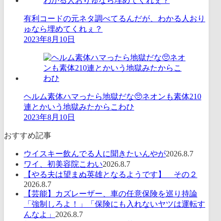
有利コードの元ネタ調べてるんだが、わかる人おり
ゅなら埋めてくれぇ？
2023年8月10日
ヘルム素体ハマったら地獄だな🥺ネオンも素体210
連とかいう地獄みたからこわひ
2023年8月10日
おすすめ記事
ウイスキー飲んでる人に聞きたいんやが
2026.8.7
ワイ、初美容院こわい
2026.8.7
【やる夫は望まぬ英雄となるようです】 その２
2026.8.7
【芸能】カズレーザー、車の任意保険を巡り持論
「強制しろよ！」「保険にも入れないヤツは運転す
んなよ」
2026.8.7