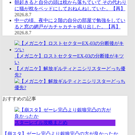
朝起きると自分の頭は枕から落ちていて その代わり
に猫が枕をベッドにしておねんねしていた。【再】
2026.8.7
中一の頃、夜中に２階の自分の部屋で勉強をしてい
ると窓の網戸がカチャカチャ鳴り出した。【再】
2026.8.7
【メガニケ】ロストセクターEX-03の分断後がキツ
い
【メガニケ】解放ギルティとニシリスターどっち優
先?
おすすめの記事
スターレイル攻略まとめ
【崩スタ】ゼーレ完凸より銀狼完凸の方が良かったか