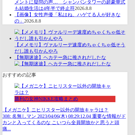
メントに疑問の声… シャンパンタワーの超豪華式
も結婚生活は4年半で終止符
2026.8.8
【画像】女性声優「私はね、ハゲてる人が好きな
の」
2026.8.8
【メメモリ】ヴァルリーデ速度めちゃくちゃ低そう
だし誰も引かんやろ
【無期迷途】ヘカテー急に推されだしたな
おすすめの記事
勝利の女神NIKKE攻略まとめ
【メガニケ】ニヒリスター以外の開放キャラは？
308: 名無しマン 2023/04/06(木) 08:29:12.04 重要な情報がド
カンと入ってくるのな こいつら全員開放かと思うと頭
痛...