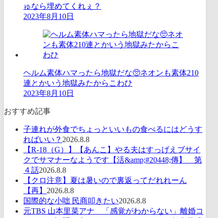
ゅなら埋めてくれぇ？
2023年8月10日
ヘルム素体ハマったら地獄だな🥺ネオンも素体210
連とかいう地獄みたからこわひ
2023年8月10日
おすすめ記事
子連れが外食でちょっといいもの食べるにはどうす
ればいい？
2026.8.8
【R-18（G）】【あんこ】やる夫はすっげえブサイ
クでサマナーなようです【活&amp;#20448;傳】 第
４話
2026.8.8
【クロ注意】夏は暑いので裏返ってだれれーん
【再】
2026.8.8
国際的な小咄 民商叩きたい
2026.8.8
元TBS 山本里菜アナ 「感覚がわからない」離婚コ