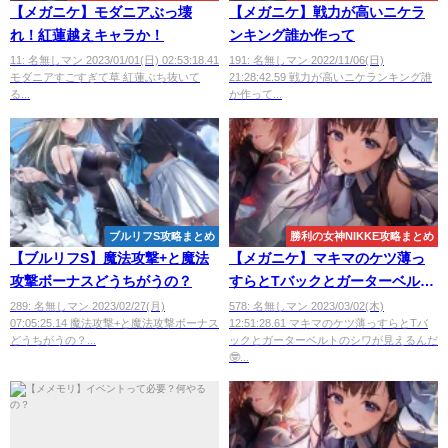
【メガニケ】モダニアぶっ壊
【メガニケ】戦力が高いニケラ
れ！紅蓮越えキャラか！
ンキング誰か作って
11: 名無しマン 2023/01/01(日) 02:53:18.41
191: 名無しマン 2022/11/06(日)
モダニアすごすぎて草 紅蓮ぶち抜いて
21:28:42.59 戦力が高いニケランキング誰
る...
か作って...
ブルリフS攻略まとめ
勝利の女神NIKKE攻略まとめ
【ブルリフS】魔法攻撃+と魔法
【メガニケ】マキマのケツ薄っ
攻撃ボーナスどうちがうの？
すらとTバックとガーターベルト
のシワが
289: 名無しマン 2023/02/27(月)
578: 名無しマン 2023/03/02(木)
07:05:25.14 魔法攻撃+と魔法攻撃ボーナス
12:51:28.61 マキマのケツ薄っすらとTバ
どうちがうの？...
ックとガーターベルトのシワが見えるんだ
🤓...