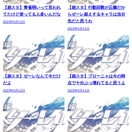
【崩スタ】青雀弱いって言われ
【崩スタ】行動回数が正義だか
てたけど使ってる人多いんだな
らゼーレ超えするキャラは当分
先だと思うわ
2023年5月11日
2023年5月11日
【崩スタ】ゼーレなんて今だけ
【崩スタ】ブローニャは今の時
だよ
点で十分ぶっ壊れてると思うよ
2023年5月11日
2023年5月11日