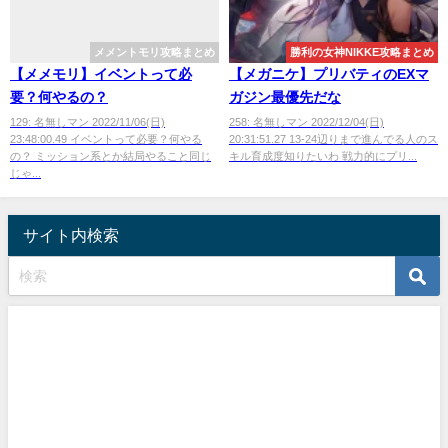
メメントモリ攻略まとめ
勝利の女神NIKKE攻略まとめ
【メメモリ】イベントって必
【メガニケ】プリバティのEXマ
要？何やるの？
ガジン最優先だな
129: 名無しマン 2022/11/06(日)
258: 名無しマン 2022/12/04(日)
23:48:00.49 イベントって必要？何やる
20:31:51.27 13-24辺りまで進んでる人のス
の？ ミッション系とか結局やること同じ
キル育成度知りたいわ 戦力的にプリ...
じゃ...
サイト内検索