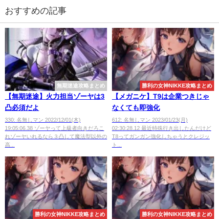
おすすめの記事
無期迷途攻略まとめ
勝利の女神NIKKE攻略まとめ
【無期迷途】火力担当ゾーヤは3
【メガニケ】T9は企業つきじゃ
凸必須だよ
なくても即強化
330: 名無しマン 2022/12/01(木)
612: 名無しマン 2023/01/23(月)
19:05:06.38 ゾーヤって上級者向きだろこ
02:30:28.12 最近特殊行き出したんだけど
れゾーヤいれるなら３凸して魔法型以外の
T8ってガンガン強化しちゃうとクレジッ
高...
ト...
勝利の女神NIKKE攻略まとめ
勝利の女神NIKKE攻略まとめ