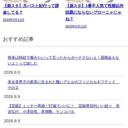
【崩スタ】月パスと紀行って課
【崩スタ】1番不人気て性能以外
金してる？
話題にならないブローニャじゃ
ね？
2023年5月11日
2023年5月11日
おすすめ記事
将来は時給で働きたいって言ったからボーナスないよ！退職金もな
いよ！って諭した
2026.8.9
美女美男子の家系に生まれた醜いアヒルのフィジカルギフテッド
その２
2026.8.9
【芸能】ミッチー再婚！57歳でパパに！ 芸能界50代パパ続々 有
吉弘行、小澤征悦、草彅剛、ケンコバも
2026.8.9