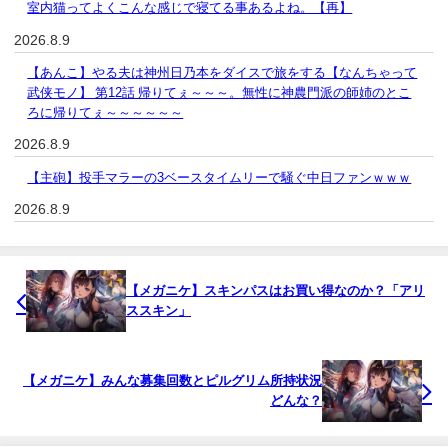
室内猫ってよくこんな感じで寝てる事あるよね。【再】
2026.8.9
【あんこ】やる夫は神州日乃本をダイスで旅をする【なんちゃって
武侠モノ】 第12話 帰りてぇ～～～。無性に神農門派の師姉のとこ
ろに帰りてぇ～～～～～～
2026.8.9
【主砲】投手マラーの3ベースタイムリーで騒ぐ中日ファンｗｗｗ
2026.8.9
【メガニケ】スキンパスはお買い得なのか？「アリ
ススキン」
【メガニケ】みんな募集回数とピルグリム所持状況
どんな？