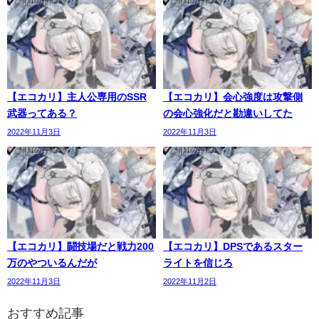
【エコカリ】主人公専用のSSR
【エコカリ】会心強度は攻撃側
武器ってある？
の会心強化だと勘違いしてた
2022年11月3日
2022年11月3日
【エコカリ】闘技場だと戦力200
【エコカリ】DPSであるスター
万のやついるんだが
ライトを信じろ
2022年11月3日
2022年11月2日
おすすめ記事