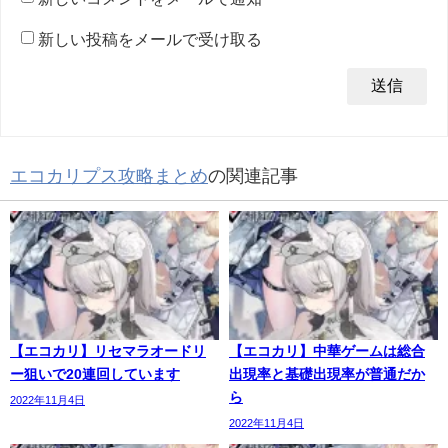
新しい投稿をメールで受け取る
エコカリプス攻略まとめ
の関連記事
【エコカリ】リセマラオードリ
【エコカリ】中華ゲームは総合
ー狙いで20連回しています
出現率と基礎出現率が普通だか
ら
2022年11月4日
2022年11月4日