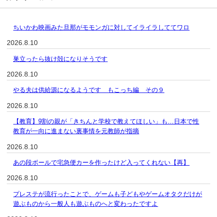
ちいかわ映画みた旦那がモモンガに対してイライラしててワロ
2026.8.10
巣立ったら抜け殻になりそうです
2026.8.10
やる夫は供給源になるようです もこっち編 その９
2026.8.10
【教育】9割の親が「きちんと学校で教えてほしい」も…日本で性
教育が一向に進まない裏事情を元教師が指摘
2026.8.10
あの段ボールで宅急便カーを作ったけど入ってくれない【再】
2026.8.10
プレステが流行ったことで、ゲームも子どもやゲームオタクだけが
遊ぶものから一般人も遊ぶものへと変わったですよ