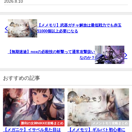
2026.8.10
【メメモリ】武器ガチャ解放は最低戦力でも赤玉
51000個以上必要になる
【無期迷途】noxの必殺技の斬撃って通常攻撃扱い
なのか？
おすすめの記事
勝利の女神NIKKE攻略まとめ
メメントモリ攻略まとめ
【メガニケ】イサベル見た目は
【メメモリ】ギルバト初心者に