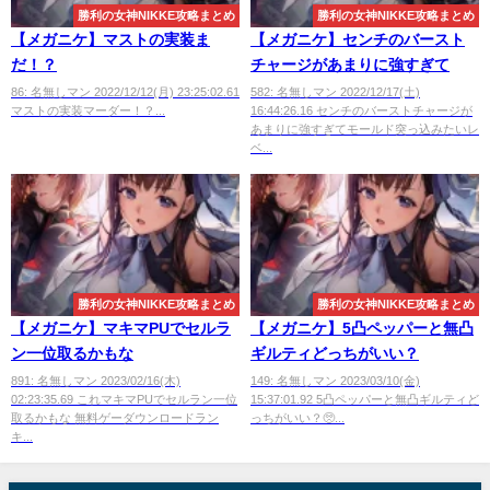
勝利の女神NIKKE攻略まとめ
勝利の女神NIKKE攻略まとめ
【メガニケ】マストの実装ま
【メガニケ】センチのバースト
だ！？
チャージがあまりに強すぎて
86: 名無しマン 2022/12/12(月) 23:25:02.61
582: 名無しマン 2022/12/17(土)
マストの実装マーダー！？...
16:44:26.16 センチのバーストチャージが
あまりに強すぎてモールド突っ込みたいレ
ベ...
勝利の女神NIKKE攻略まとめ
勝利の女神NIKKE攻略まとめ
【メガニケ】マキマPUでセルラ
【メガニケ】5凸ペッパーと無凸
ン一位取るかもな
ギルティどっちがいい？
891: 名無しマン 2023/02/16(木)
149: 名無しマン 2023/03/10(金)
02:23:35.69 これマキマPUでセルラン一位
15:37:01.92 5凸ペッパーと無凸ギルティど
取るかもな 無料ゲーダウンロードラン
っちがいい？🥺...
キ...