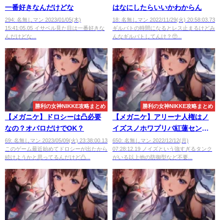
一番好きなんだけどな
はなにしたらいいかわからん
294: 名無しマン 2023/01/05(木)
18: 名無しマン 2022/11/29(火) 20:58:03.73
15:41:05.05 イサベル見た目は一番好きな
ギルバトの時間になるとレス止まるけどみ
んだけどな...
んなギルバトしてんけ？🥺...
勝利の女神NIKKE攻略まとめ
勝利の女神NIKKE攻略まとめ
【メガニケ】ドロシーは凸必要
【メガニケ】アリーナ人権はノ
なの？オバロだけでOK？
イズスノホワプリバ紅蓮センチ
でいいか？
69: 名無しマン 2023/05/09(火) 23:38:00.13
650: 名無しマン 2022/12/12(月)
このゲーム最近始めてドロシーが出たから
07:28:12.19 ノイズという強すぎるタンク
続けようかと思ってるんだけど凸...
がいる以上他の防御型など不要...