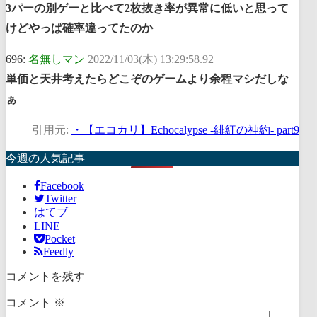
3パーの別ゲーと比べて2枚抜き率が異常に低いと思って
けどやっぱ確率違ってたのか
696:
名無しマン
2022/11/03(木) 13:29:58.92
単価と天井考えたらどこぞのゲームより余程マシだしな
ぁ
引用元:
・【エコカリ】Echocalypse -緋紅の神約- part9
今週の人気記事
Facebook
Twitter
はてブ
LINE
Pocket
Feedly
コメントを残す
コメント
※