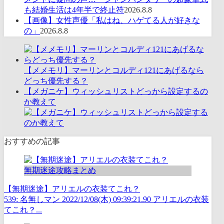
も結婚生活は4年半で終止符
2026.8.8
【画像】女性声優「私はね、ハゲてる人が好きな
の」
2026.8.8
【メメモリ】マーリンとコルディ121にあげるなら
どっち優先する？
【メガニケ】ウィッシュリストどっから設定するの
か教えて
おすすめの記事
無期迷途攻略まとめ
【無期迷途】アリエルの衣装てこれ？
539: 名無しマン 2022/12/08(木) 09:39:21.90 アリエルの衣装
てこれ？...