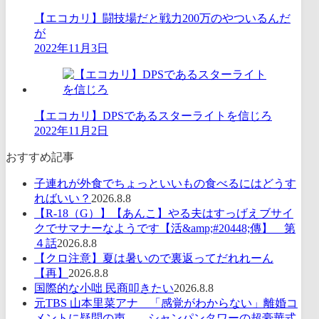
【エコカリ】闘技場だと戦力200万のやついるんだ
が
2022年11月3日
【エコカリ】DPSであるスターライトを信じろ
2022年11月2日
おすすめ記事
子連れが外食でちょっといいもの食べるにはどうす
ればいい？
2026.8.8
【R-18（G）】【あんこ】やる夫はすっげえブサイ
クでサマナーなようです【活&amp;#20448;傳】 第
４話
2026.8.8
【クロ注意】夏は暑いので裏返ってだれれーん
【再】
2026.8.8
国際的な小咄 民商叩きたい
2026.8.8
元TBS 山本里菜アナ 「感覚がわからない」離婚コ
メントに疑問の声… シャンパンタワーの超豪華式