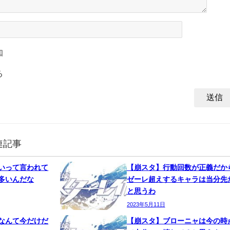
知
る
連記事
いって言われて
【崩スタ】行動回数が正義だか
多いんだな
ゼーレ超えするキャラは当分先
と思うわ
2023年5月11日
なんて今だけだ
【崩スタ】ブローニャは今の時