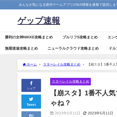
みんなが気になる新作ゲームアプリの5ch情報を速報で提供しま
ゲップ速報
勝利の女神NIKKE攻略まとめ
ブルリフS攻略まとめ
エン
無期迷途攻略まとめ
ニューラルクラウド攻略まとめ
ドル
ホーム
スターレイル攻略まとめ
【崩スタ】1番不人
スターレイル攻略まとめ
シェア
【崩スタ】1番不人
ゃね？
Tweet
2023年5月11日
2023年5月11日
B!