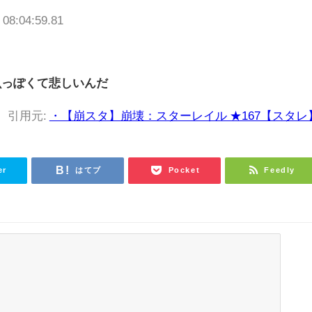
 08:04:59.81
魚っぽくて悲しいんだ
引用元:
・【崩スタ】崩壊：スターレイル ★167【スタレ
er
はてブ
Pocket
Feedly