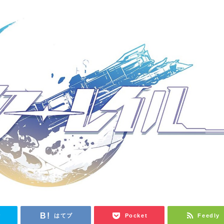
r
はてブ
Pocket
Feedly