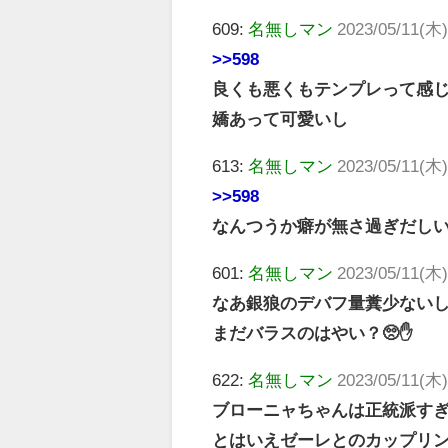
609:
名無しマン
2023/05/11(木)
>>598
良くも悪くもテンプレって感
嬌あって可愛いし
613:
名無しマン
2023/05/11(木)
>>598
なんつうか癖が無さ過ぎだし
601:
名無しマン
2023/05/11(木)
なあ銀狼のデバフ量糞少ない
まだバラスのはやい？🥺✋
622:
名無しマン
2023/05/11(木)
ブローニャちゃんは正統派す
とはいえゼーレとのカップリ