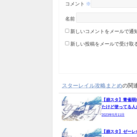
コメント
※
名前
新しいコメントをメールで通
新しい投稿をメールで受け取
スターレイル攻略まとめ
の関
【崩スタ】青雀弱
たけど使ってる人
2023年5月11日
【崩スタ】ゼーレ