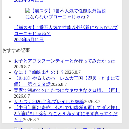
2023年5月11日
【崩スタ】1番不人気て性能以外話題にならないブ
ローニャじゃね？
2023年5月11日
おすすめ記事
女子とアフタヌーンティーとか行ってみたかった
2026.8.7
なに！？蜘蛛出たの！？
2026.8.7
【R-18】やる夫のハーレム大王国【即興・たまに安
価】 第４３９話
2026.8.7
実家で初めてのこたつにウキウキなクロ様。【再】
2026.8.7
サカつく2026 半年プレイした結論
2026.8.7
【中日】阿部寿樹、代打で初球弾き返してダメ押し
2点適時打！余計なことを考えずにまず真っすぐだ
と」
2026.8.7