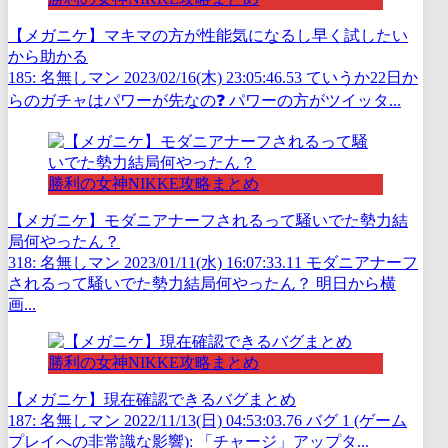
【メガニケ】マキマの方が性能気になるし早く試したい
から助かる
185: 名無しマン 2023/02/16(木) 23:05:46.53 ていうか22日か
らのガチャはパワーが先なの❓ パワーの方がツイッタ...
勝利の女神NIKKE攻略まとめ
【メガニケ】モダニアナーフされるって騒いでた勢力結
局何やったん？
318: 名無しマン 2023/01/11(水) 16:07:33.11 モダニアナーフ
されるって騒いでた勢力結局何やったん？ 明日から横
画...
勝利の女神NIKKE攻略まとめ
【メガニケ】現在確認できるバグまとめ
187: 名無しマン 2022/11/13(日) 04:53:03.76 バグ 1 (ゲーム
プレイへの非常識な影響): 「チャージ」アップタ...