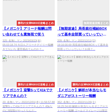
勝利の女神NIKKE攻略まとめ
無期迷途攻略まとめ
【メガニケ】アリーナ報酬は問
【無期迷途】局長就任補給BOX
い合わせても素無視で笑う
って基本全部買っていってい
い？
325: 名無しマン 2023/03/23(木)
209: 名無しマン 2022/12/11(日)
05:03:18.74 今日もアリーナデイリー報酬
19:16:00.69 局長就任補給BOXって基本全
きてないな 運営舐めてんのか？...
部買っていっていい？お得？...
勝利の女神NIKKE攻略まとめ
勝利の女神NIKKE攻略まとめ
【メガニケ】迎撃Sって41kでク
【メガニケ】解析が本当ならモ
リアできんの？
ダニアがストーリー報酬
20: 名無しマン 2022/12/01(木) 11:56:57.88
352: 名無しマン 2022/11/26(土)
迎撃Sって41kでクリアできんの？ 45kな
16:25:34.60 解析が本当ならモダニアがス
のに8段階がやっとなんだ...
トーリー報酬 ゴールドマイレージは限定