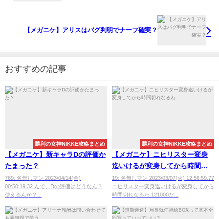
【メガニケ】アリスはバグ判明でナーフ確実？
おすすめの記事
勝利の女神NIKKE攻略まとめ
勝利の女神NIKKE攻略まとめ
【メガニケ】新キャラDの評価か
【メガニケ】ニヒリスター変身
たまった？
迄いけるが変身してから時間切
れなるわ
769: 名無しマン 2023/04/14(金)
19: 名無しマン 2023/03/07(火) 12:56:59.77
00:50:19.32 んで、Dの評価はどうなん？
ニヒリスター変身迄いけるが変身してから
使えるんか？...
時間切れなるわ 121000だ...