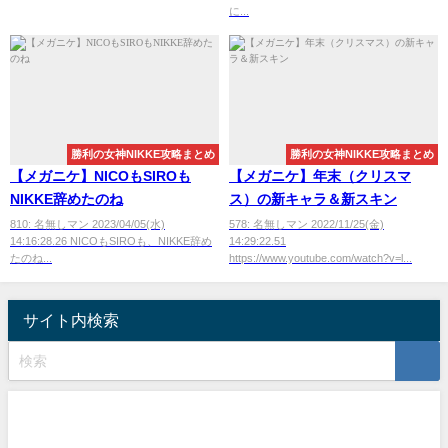
に...
勝利の女神NIKKE攻略まとめ
勝利の女神NIKKE攻略まとめ
【メガニケ】NICOもSIROも
【メガニケ】年末（クリスマ
NIKKE辞めたのね
ス）の新キャラ＆新スキン
810: 名無しマン 2023/04/05(水)
578: 名無しマン 2022/11/25(金)
14:16:28.26 NICOもSIROも、NIKKE辞め
14:29:22.51
たのね...
https://www.youtube.com/watch?v=l...
サイト内検索