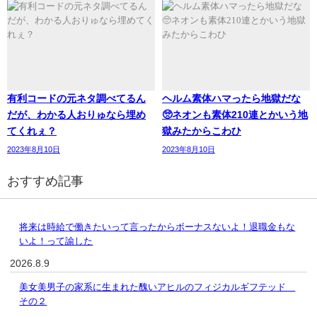
有利コードの元ネタ調べてるん
ヘルム素体ハマったら地獄だな
だが、わかる人おりゅなら埋め
🥺ネオンも素体210連とかいう地
てくれぇ？
獄みたからこわひ
2023年8月10日
2023年8月10日
おすすめ記事
将来は時給で働きたいって言ったからボーナスないよ！退職金もな
いよ！って諭した
2026.8.9
美女美男子の家系に生まれた醜いアヒルのフィジカルギフテッド
その２