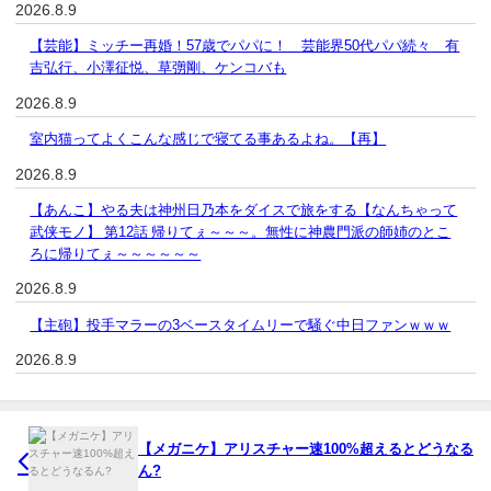
2026.8.9
【芸能】ミッチー再婚！57歳でパパに！ 芸能界50代パパ続々 有
吉弘行、小澤征悦、草彅剛、ケンコバも
2026.8.9
室内猫ってよくこんな感じで寝てる事あるよね。【再】
2026.8.9
【あんこ】やる夫は神州日乃本をダイスで旅をする【なんちゃって
武侠モノ】 第12話 帰りてぇ～～～。無性に神農門派の師姉のとこ
ろに帰りてぇ～～～～～～
2026.8.9
【主砲】投手マラーの3ベースタイムリーで騒ぐ中日ファンｗｗｗ
2026.8.9
【メガニケ】アリスチャー速100%超えるとどうなる
ん?