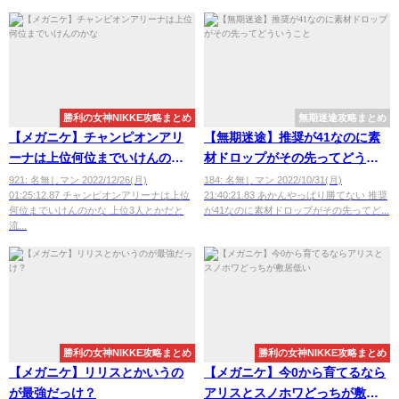
勝利の女神NIKKE攻略まとめ
無期迷途攻略まとめ
【メガニケ】チャンピオンアリ
【無期迷途】推奨が41なのに素
ーナは上位何位までいけんのか
材ドロップがその先ってどうい
な
うこと
921: 名無しマン 2022/12/26(月)
184: 名無しマン 2022/10/31(月)
01:25:12.87 チャンピオンアリーナは上位
21:40:21.83 あかんやっぱり勝てない 推奨
何位までいけんのかな 上位3人とかだと
が41なのに素材ドロップがその先ってど...
流...
勝利の女神NIKKE攻略まとめ
勝利の女神NIKKE攻略まとめ
【メガニケ】リリスとかいうの
【メガニケ】今0から育てるなら
が最強だっけ？
アリスとスノホワどっちが敷居