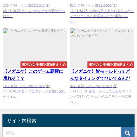
低い
100: 名無しマン 2023/01/12(木)
512: 名無しマン 2023/03/01(水)
03:41:16.75 リリスとかいうのが最強だっ
12:41:43.78 今0から育てるならアリスとス
け？...
ノホワどっちが敷居低いかな 運良くメ
イ...
勝利の女神NIKKE攻略まとめ
勝利の女神NIKKE攻略まとめ
【メガニケ】このゲーム覇権に
【メガニケ】皆モールドってど
戻れそう？
んなタイミングでひいてるんだ
165: 名無しマン 2023/02/22(水)
352: 名無しマン 2023/02/20(月)
11:54:36.74 どう？このゲーム覇権に戻れ
13:47:11.01 皆モールドってどんなタイミ
そう？...
ングでひいてるんだ 俺エクサリー病に罹
っ...
サイト内検索