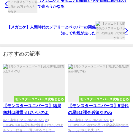
【メガニケ】モダニアの価値が下がる前に俺も20万
で売ろうかなあ
【メガニケ】人間時代のメアリーとペッパーの関係
知って怖気が走った
おすすめの記事
モンスターユニバース攻略まとめ
モンスターユニバース攻略まとめ
【モンスターユニバース】結局
【モンスターユニバース】5世代
無料は誰貰えばいいのよ
の星5は課金必須なのね
426: 名無しマン 2023/01/26(木)
142: 名無しマン 2023/01/27(金)
10:04:49.60 結局無料は誰貰えばいいのよ
11:28:09.52 5世代の星5は課金必須なのね
ルシュトはセット買いするとして...
ちょっとやる気失せた...