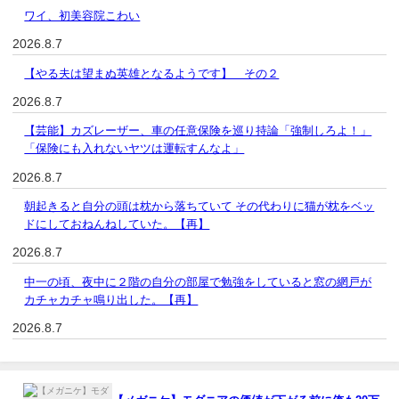
ワイ、初美容院こわい
2026.8.7
【やる夫は望まぬ英雄となるようです】 その２
2026.8.7
【芸能】カズレーザー、車の任意保険を巡り持論「強制しろよ！」
「保険にも入れないヤツは運転すんなよ」
2026.8.7
朝起きると自分の頭は枕から落ちていて その代わりに猫が枕をベッ
ドにしておねんねしていた。【再】
2026.8.7
中一の頃、夜中に２階の自分の部屋で勉強をしていると窓の網戸が
カチャカチャ鳴り出した。【再】
2026.8.7