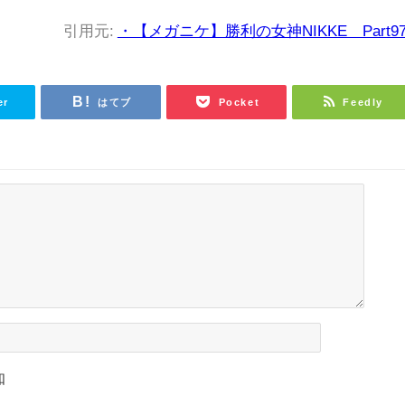
引用元:
・【メガニケ】勝利の女神NIKKE Part97
er
はてブ
Pocket
Feedly
知