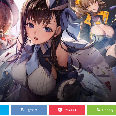
r
はてブ
Pocket
Feedly