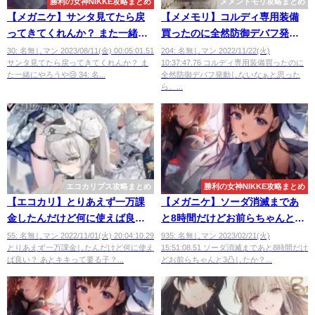
勝利の女神NIKKE攻略まとめ
メメントモリ攻略まとめ
【メガニケ】サンタ見てたら戻
【メメモリ】コルディ専用装備
ってきてくれんか？ また一緒に
買ったのに全然防御デバフ発動
やろうや😢
しないなぁと思ったら
30: 名無しマン 2023/08/11(金) 00:05:01.51
204: 名無しマン 2022/11/22(火)
サンタ見てたら戻ってきてくれんか？ ま
10:37:47.76 コルディ専用装備買ったのに
た一緒にやろうや😢 34: 名...
全然防御デバフ発動しないなぁと思った
ら、...
エコカリプス攻略まとめ
勝利の女神NIKKE攻略まとめ
【エコカリ】とりあえず一万課
【メガニケ】ソーダ消滅まであ
金したんだけど何に使えば良
と8時間だけどお前らちゃんと3
い？
凸したか？
55: 名無しマン 2022/11/01(火) 20:04:10.29
935: 名無しマン 2023/02/21(火)
とりあえず一万課金したんだけど何に使え
15:51:08.51 ソーダ消滅まであと8時間だけ
ば良い？ あとキキって要る子？...
どお前らちゃんと3凸したか？...