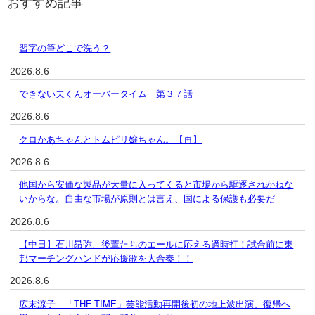
おすすめ記事
習字の筆どこで洗う？
2026.8.6
できない夫くんオーバータイム 第３７話
2026.8.6
クロかあちゃんとトムピリ嬢ちゃん。【再】
2026.8.6
他国から安価な製品が大量に入ってくると市場から駆逐されかねな
いからな。自由な市場が原則とは言え、国による保護も必要だ
2026.8.6
【中日】石川昂弥、後輩たちのエールに応える適時打！試合前に東
邦マーチングハンドが応援歌を大合奏！！
2026.8.6
広末涼子 「THE TIME」芸能活動再開後初の地上波出演、復帰へ