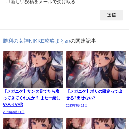
新しい投稿をメールで受け取る
勝利の女神NIKKE攻略まとめ
の関連記事
【メガニケ】サンタ見てたら戻
【メガニケ】ポリの限定って出
ってきてくれんか？ また一緒に
せる?出せない?
やろうや😢
2023年8月11日
2023年8月11日