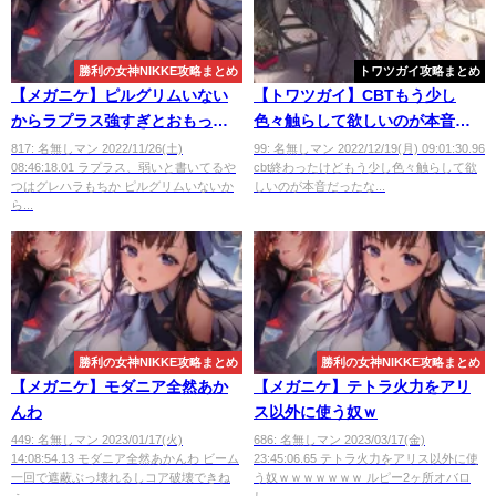
勝利の女神NIKKE攻略まとめ
トワツガイ攻略まとめ
【メガニケ】ピルグリムいない
【トワツガイ】CBTもう少し
からラプラス強すぎとおもった
色々触らして欲しいのが本音だ
わ
ったな
817: 名無しマン 2022/11/26(土)
99: 名無しマン 2022/12/19(月) 09:01:30.96
08:46:18.01 ラプラス、弱いと書いてるや
cbt終わったけどもう少し色々触らして欲
つはグレハラもちか ピルグリムいないか
しいのが本音だったな...
ら...
勝利の女神NIKKE攻略まとめ
勝利の女神NIKKE攻略まとめ
【メガニケ】モダニア全然あか
【メガニケ】テトラ火力をアリ
んわ
ス以外に使う奴ｗ
449: 名無しマン 2023/01/17(火)
686: 名無しマン 2023/03/17(金)
14:08:54.13 モダニア全然あかんわ ビーム
23:45:06.65 テトラ火力をアリス以外に使
一回で遮蔽ぶっ壊れるしコア破壊できね
う奴ｗｗｗｗｗｗｗ ルピー2ヶ所オバロ
ぇ...
し...