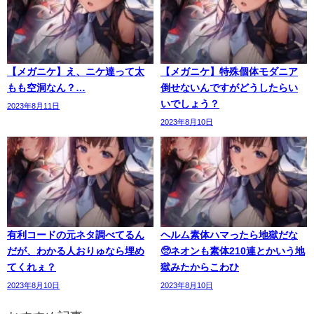
【メガニケ】え、ニケ達って太
【メガニケ】特殊個体モダニア
もも空洞なん？…
倒せないんですがどうしたらい
いでしょう？
2023年8月11日
2023年8月10日
有利コードの元ネタ調べてるん
ヘルム素体ハマったら地獄だな
だが、わかる人おりゅなら埋め
🥺ネオンも素体210連とかいう地
てくれぇ？
獄みたからこわひ
2023年8月10日
2023年8月10日