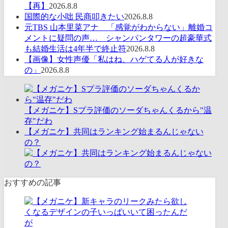
【再】
2026.8.8
国際的な小咄 民商叩きたい
2026.8.8
元TBS 山本里菜アナ 「感覚がわからない」離婚コ
メントに疑問の声… シャンパンタワーの超豪華式
も結婚生活は4年半で終止符
2026.8.8
【画像】女性声優「私はね、ハゲてる人が好きな
の」
2026.8.8
【メガニケ】Sプラ評価のソーダちゃんくるから"温
存"だわ
【メガニケ】共同はランキング始まるんじゃない
の？
おすすめの記事