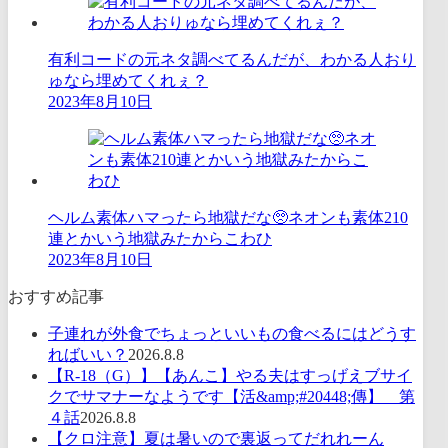
有利コードの元ネタ調べてるんだが、わかる人おり
ゅなら埋めてくれぇ？
2023年8月10日
ヘルム素体ハマったら地獄だな🥺ネオンも素体210
連とかいう地獄みたからこわひ
2023年8月10日
おすすめ記事
子連れが外食でちょっといいもの食べるにはどうす
ればいい？
2026.8.8
【R-18（G）】【あんこ】やる夫はすっげえブサイ
クでサマナーなようです【活&amp;#20448;傳】 第
４話
2026.8.8
【クロ注意】夏は暑いので裏返ってだれれーん