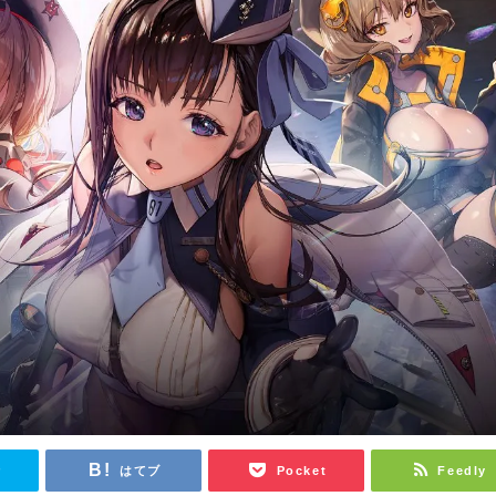
r
はてブ
Pocket
Feedly