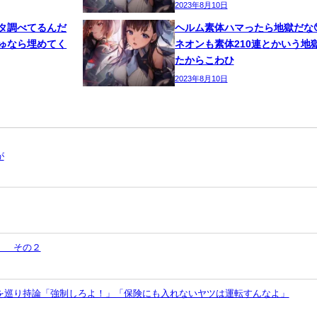
2023年8月10日
タ調べてるんだ
ヘルム素体ハマったら地獄だな
ゅなら埋めてく
ネオンも素体210連とかいう地
たからこわひ
2023年8月10日
が
】 その２
を巡り持論「強制しろよ！」「保険にも入れないヤツは運転すんなよ」