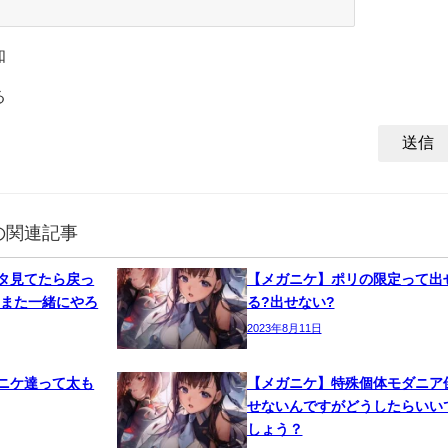
知
る
の関連記事
タ見てたら戻っ
【メガニケ】ポリの限定って出
 また一緒にやろ
る?出せない?
2023年8月11日
ニケ達って太も
【メガニケ】特殊個体モダニア
せないんですがどうしたらいい
しょう？