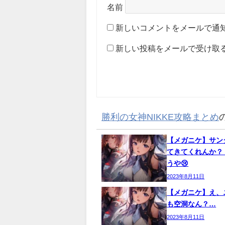
名前
新しいコメントをメールで通
新しい投稿をメールで受け取
勝利の女神NIKKE攻略まとめ
【メガニケ】サン
てきてくれんか？
うや😢
2023年8月11日
【メガニケ】え、
も空洞なん？…
2023年8月11日