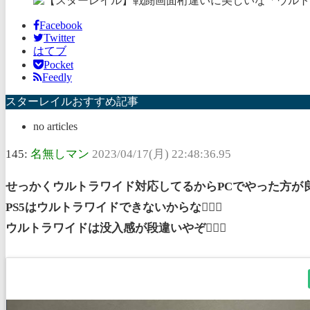
Facebook
Twitter
はてブ
Pocket
Feedly
スターレイルおすすめ記事
no articles
145:
名無しマン
2023/04/17(月) 22:48:36.95
せっかくウルトラワイド対応してるからPCでやった方が良いぞ
PS5はウルトラワイドできないからな🤷🏾‍♂
ウルトラワイドは没入感が段違いやぞ🙆🏿‍♂