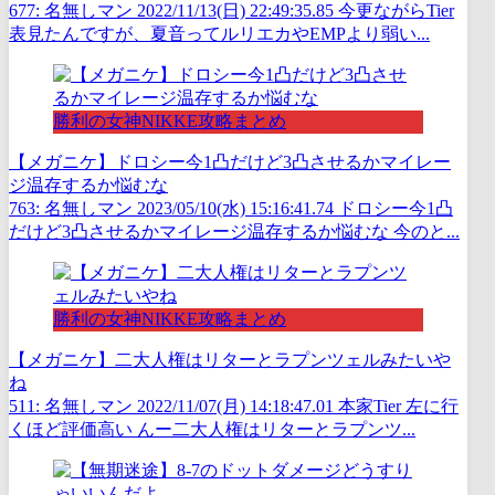
677: 名無しマン 2022/11/13(日) 22:49:35.85 今更ながらTier
表見たんですが、夏音ってルリエカやEMPより弱い...
勝利の女神NIKKE攻略まとめ
【メガニケ】ドロシー今1凸だけど3凸させるかマイレー
ジ温存するか悩むな
763: 名無しマン 2023/05/10(水) 15:16:41.74 ドロシー今1凸
だけど3凸させるかマイレージ温存するか悩むな 今のと...
勝利の女神NIKKE攻略まとめ
【メガニケ】二大人権はリターとラプンツェルみたいや
ね
511: 名無しマン 2022/11/07(月) 14:18:47.01 本家Tier 左に行
くほど評価高い んー二大人権はリターとラプンツ...