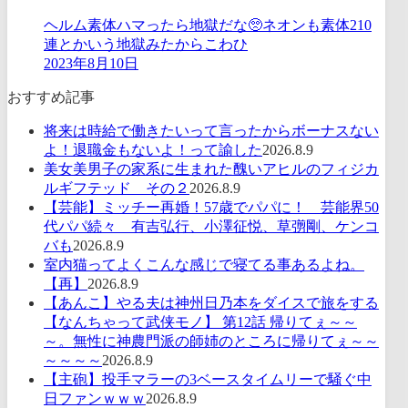
ヘルム素体ハマったら地獄だな🥺ネオンも素体210
連とかいう地獄みたからこわひ
2023年8月10日
おすすめ記事
将来は時給で働きたいって言ったからボーナスない
よ！退職金もないよ！って諭した
2026.8.9
美女美男子の家系に生まれた醜いアヒルのフィジカ
ルギフテッド その２
2026.8.9
【芸能】ミッチー再婚！57歳でパパに！ 芸能界50
代パパ続々 有吉弘行、小澤征悦、草彅剛、ケンコ
バも
2026.8.9
室内猫ってよくこんな感じで寝てる事あるよね。
【再】
2026.8.9
【あんこ】やる夫は神州日乃本をダイスで旅をする
【なんちゃって武侠モノ】 第12話 帰りてぇ～～
～。無性に神農門派の師姉のところに帰りてぇ～～
～～～～
2026.8.9
【主砲】投手マラーの3ベースタイムリーで騒ぐ中
日ファンｗｗｗ
2026.8.9