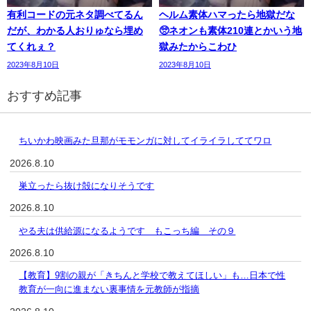
有利コードの元ネタ調べてるん
ヘルム素体ハマったら地獄だな
だが、わかる人おりゅなら埋め
🥺ネオンも素体210連とかいう地
てくれぇ？
獄みたからこわひ
2023年8月10日
2023年8月10日
おすすめ記事
ちいかわ映画みた旦那がモモンガに対してイライラしててワロ
2026.8.10
巣立ったら抜け殻になりそうです
2026.8.10
やる夫は供給源になるようです もこっち編 その９
2026.8.10
【教育】9割の親が「きちんと学校で教えてほしい」も…日本で性
教育が一向に進まない裏事情を元教師が指摘