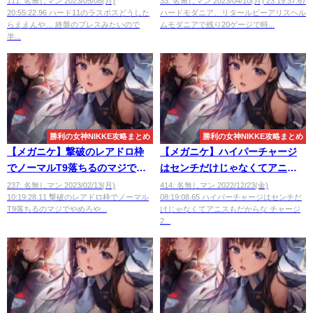
111: 名無しマン 2023/05/08(月)
33: 名無しマン 2023/04/10(月) 23:19:37.67
20:55:22.96 ハード11のラスボスどうした
ハードモダニア、リタールピーアリスヘル
らええんや… 終盤のブレスみたいので
ムモダニアで残り20ゲージで時...
半...
勝利の女神NIKKE攻略まとめ
勝利の女神NIKKE攻略まとめ
【メガニケ】撃破のレアドロ枠
【メガニケ】ハイパーチャージ
でノーマルT9落ちるのマジでや
はセンチだけじゃなくてアニス
めろや
も
237: 名無しマン 2023/02/13(月)
414: 名無しマン 2022/12/23(金)
10:19:28.11 撃破のレアドロ枠でノーマル
08:19:08.65 ハイパーチャージはセンチだ
T9落ちるのマジでやめろや...
けじゃなくてアニスもだからな チャージ
2...