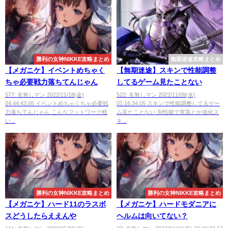
勝利の女神NIKKE攻略まとめ
無期迷途攻略まとめ
【メガニケ】イベントめちゃく
【無期迷途】スキンで性能調整
ちゃ必要戦力落ちてんじゃん
してるゲーム見たことない
577: 名無しマン 2022/11/18(金)
522: 名無しマン 2022/11/09(水)
04:44:43.05 イベントめちゃくちゃ必要戦
01:16:34.05 スキンで性能調整してるゲー
力落ちてんじゃん こんなフットワーク軽
ム見たことない 別性能で実装とか強化ス
い...
キ...
勝利の女神NIKKE攻略まとめ
勝利の女神NIKKE攻略まとめ
【メガニケ】ハード11のラスボ
【メガニケ】ハードモダニアに
スどうしたらええんや
ヘルムは向いてない？