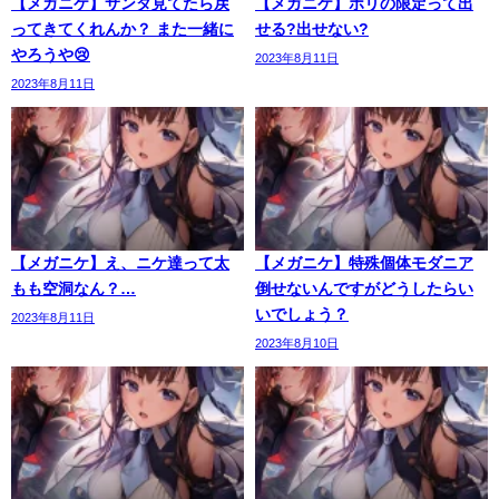
【メガニケ】サンタ見てたら戻
【メガニケ】ポリの限定って出
ってきてくれんか？ また一緒に
せる?出せない?
やろうや😢
2023年8月11日
2023年8月11日
【メガニケ】え、ニケ達って太
【メガニケ】特殊個体モダニア
もも空洞なん？…
倒せないんですがどうしたらい
いでしょう？
2023年8月11日
2023年8月10日