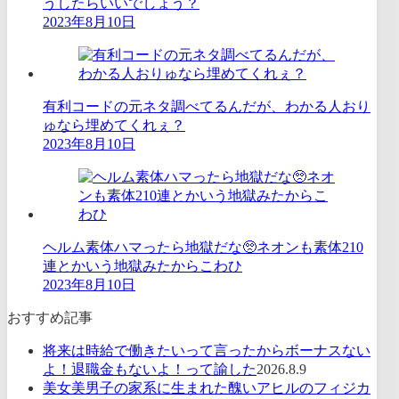
うしたらいいでしょう？
2023年8月10日
有利コードの元ネタ調べてるんだが、わかる人おり
ゅなら埋めてくれぇ？
2023年8月10日
ヘルム素体ハマったら地獄だな🥺ネオンも素体210
連とかいう地獄みたからこわひ
2023年8月10日
おすすめ記事
将来は時給で働きたいって言ったからボーナスない
よ！退職金もないよ！って諭した
2026.8.9
美女美男子の家系に生まれた醜いアヒルのフィジカ