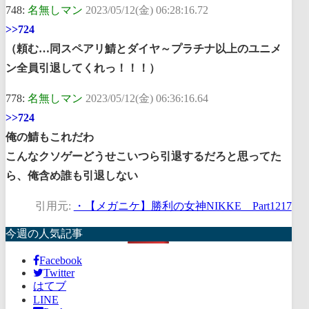
748:
名無しマン
2023/05/12(金) 06:28:16.72
>>724
（頼む…同スペアリ鯖とダイヤ～プラチナ以上のユニメ
ン全員引退してくれっ！！！）
778:
名無しマン
2023/05/12(金) 06:36:16.64
>>724
俺の鯖もこれだわ
こんなクソゲーどうせこいつら引退するだろと思ってた
ら、俺含め誰も引退しない
引用元:
・【メガニケ】勝利の女神NIKKE Part1217
今週の人気記事
Facebook
Twitter
はてブ
LINE