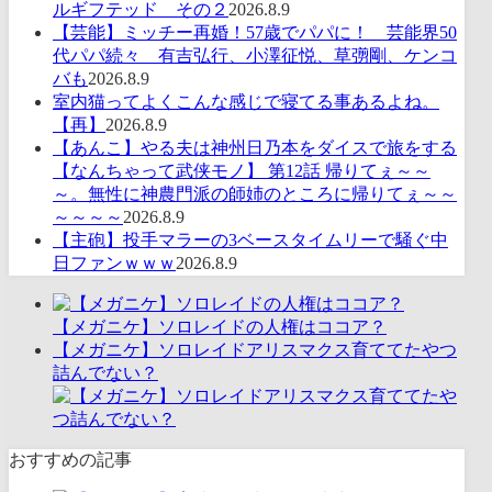
ルギフテッド その２
2026.8.9
【芸能】ミッチー再婚！57歳でパパに！ 芸能界50
代パパ続々 有吉弘行、小澤征悦、草彅剛、ケンコ
バも
2026.8.9
室内猫ってよくこんな感じで寝てる事あるよね。
【再】
2026.8.9
【あんこ】やる夫は神州日乃本をダイスで旅をする
【なんちゃって武侠モノ】 第12話 帰りてぇ～～
～。無性に神農門派の師姉のところに帰りてぇ～～
～～～～
2026.8.9
【主砲】投手マラーの3ベースタイムリーで騒ぐ中
日ファンｗｗｗ
2026.8.9
【メガニケ】ソロレイドの人権はココア？
【メガニケ】ソロレイドアリスマクス育ててたやつ
詰んでない？
おすすめの記事