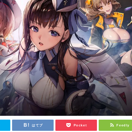
r
はてブ
Pocket
Feedly