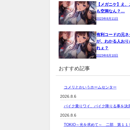
【メガニケ】え、
も空洞なん？…
2023年8月11日
有利コードの元ネ
が、わかる人おり
れぇ？
2023年8月10日
おすすめ記事
コメリとかいうホームセンター
2026.8.6
バイク乗りワイ、バイク降りる事を決
2026.8.6
TOKIO～光を求めて～ 二部 第１１