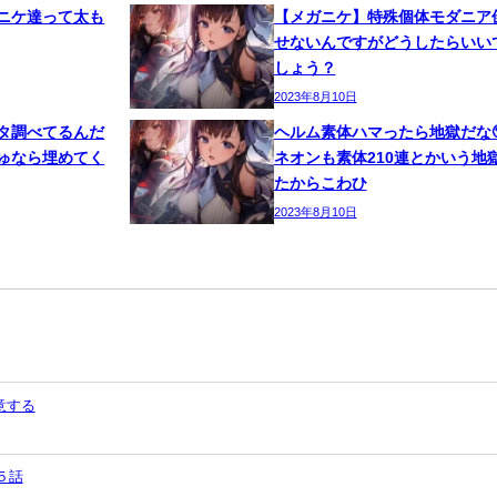
ニケ達って太も
【メガニケ】特殊個体モダニア
せないんですがどうしたらいい
しょう？
2023年8月10日
タ調べてるんだ
ヘルム素体ハマったら地獄だな
ゅなら埋めてく
ネオンも素体210連とかいう地
たからこわひ
2023年8月10日
意する
５話