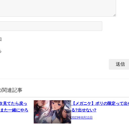
知
る
の関連記事
タ見てたら戻っ
【メガニケ】ポリの限定って出
 また一緒にやろ
る?出せない?
2023年8月11日