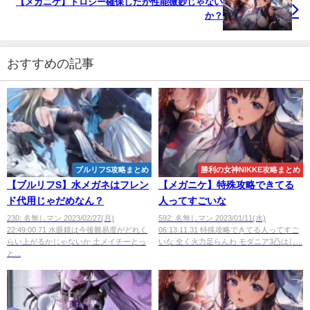
【メガニケ】ドロシー確保したが性能微妙じゃない
か？
おすすめの記事
ブルリフS攻略まとめ
勝利の女神NIKKE攻略まとめ
【ブルリフS】水メガネはフレン
【メガニケ】特殊攻略できてる
ド代用じゃだめなん？
人ってすごいな
230: 名無しマン 2023/02/27(月)
592: 名無しマン 2023/01/11(水)
22:49:00.71 水眼鏡は今後難易度がどれく
06:13:11.31 特殊攻略できてる人ってすご
らい上がるかじゃないか 土メイチーとっ
いな 全く火力足らんわ モダニア3凸はし...
と...