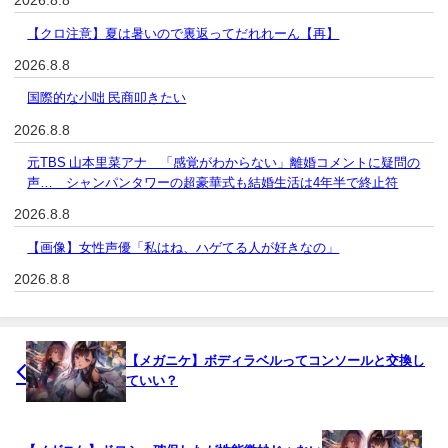
2026.8.8
【クロ注意】夏は暑いので裏返ってだれれーん【再】
2026.8.8
国際的な小咄 民商叩きたい
2026.8.8
元TBS 山本里菜アナ 「感覚がわからない」離婚コメントに疑問の
声… シャンパンタワーの超豪華式も結婚生活は4年半で終止符
2026.8.8
【画像】女性声優「私はね、ハゲてる人が好きなの」
2026.8.8
【メガニケ】ボディラベルってコンソールと交換し
ていい？