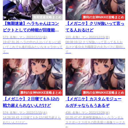
無期迷途攻略まとめ
勝利の女神NIKKE攻略まとめ
【無期迷途】ヘラちゃんはコン
【メガニケ】クリN強いって言っ
ビクトとしての特能が回復能力
てる人おるけど
しかないなら
573: 名無しマン 2022/11/11(金)
103: 名無しマン 2022/12/15(木)
19:47:31.26 ヘラの中の人はパイモンに続
08:08:19.12 クリN強いって言ってる人お
いてこれでも進行役みたいなキャラやって
るけど多分火力職限定の火力バフに期待し
て...
て...
勝利の女神NIKKE攻略まとめ
勝利の女神NIKKE攻略まとめ
【メガニケ】２日寝ても9-12の
【メガニケ】カスタムモジュー
戦力超えられないんだけど
ルガチャならもうあるぞ
574: 名無しマン 2022/11/15(火)
436: 名無しマン 2022/12/28(水)
14:26:18.43 ２日寝ても9-12の戦力超えら
00:35:47.47 原神聖遺物みたいなランダム
れないんだけど...
ステボーナス付きの防具掘り画像リークさ
れ...