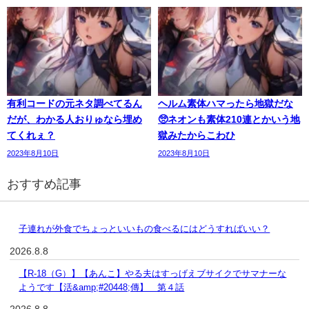
有利コードの元ネタ調べてるん
ヘルム素体ハマったら地獄だな
だが、わかる人おりゅなら埋め
🥺ネオンも素体210連とかいう地
てくれぇ？
獄みたからこわひ
2023年8月10日
2023年8月10日
おすすめ記事
子連れが外食でちょっといいもの食べるにはどうすればいい？
2026.8.8
【R-18（G）】【あんこ】やる夫はすっげえブサイクでサマナーな
ようです【活&amp;#20448;傳】 第４話