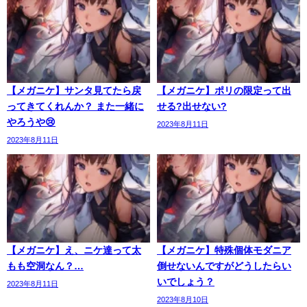
【メガニケ】サンタ見てたら戻
【メガニケ】ポリの限定って出
ってきてくれんか？ また一緒に
せる?出せない?
やろうや😢
2023年8月11日
2023年8月11日
【メガニケ】え、ニケ達って太
【メガニケ】特殊個体モダニア
もも空洞なん？…
倒せないんですがどうしたらい
いでしょう？
2023年8月11日
2023年8月10日