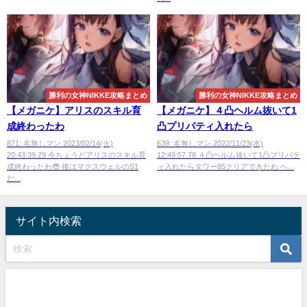
勝利の女神NIKKE攻略まとめ
勝利の女神NIKKE攻略まとめ
【メガニケ】アリスのスキル育
【メガニケ】４凸ヘルム抜いて1
成終わったわ
凸プリパティ入れたら
871: 名無しマン 2023/02/14(火)
639: 名無しマン 2022/11/23(水)
20:43:39.29 今ちょうどアリスのスキル育
12:49:57.78 ４凸ヘルム抜いて1凸プリパテ
成終わったわ😎 後はマクスウェルのS1
ィ入れたらタワー85クリアできたわ ヘ...
だ...
サイト内検索