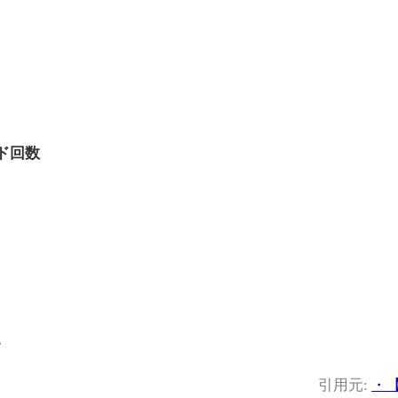
ド回数
キ
引用元:
・【