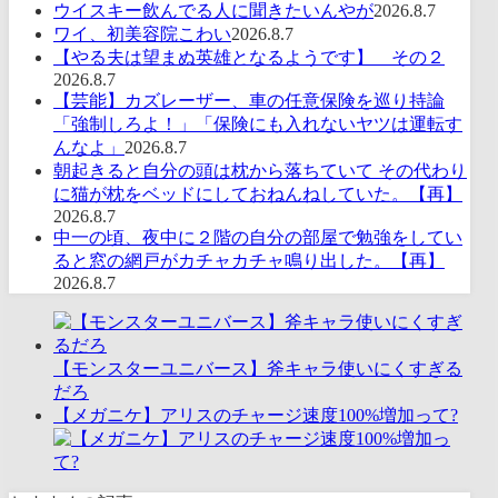
ウイスキー飲んでる人に聞きたいんやが
2026.8.7
ワイ、初美容院こわい
2026.8.7
【やる夫は望まぬ英雄となるようです】 その２
2026.8.7
【芸能】カズレーザー、車の任意保険を巡り持論
「強制しろよ！」「保険にも入れないヤツは運転す
んなよ」
2026.8.7
朝起きると自分の頭は枕から落ちていて その代わり
に猫が枕をベッドにしておねんねしていた。【再】
2026.8.7
中一の頃、夜中に２階の自分の部屋で勉強をしてい
ると窓の網戸がカチャカチャ鳴り出した。【再】
2026.8.7
【モンスターユニバース】斧キャラ使いにくすぎる
だろ
【メガニケ】アリスのチャージ速度100%増加って?