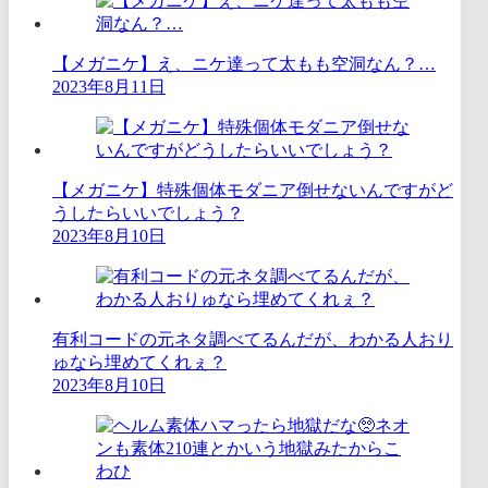
【メガニケ】え、ニケ達って太もも空洞なん？…
2023年8月11日
【メガニケ】特殊個体モダニア倒せないんですがど
うしたらいいでしょう？
2023年8月10日
有利コードの元ネタ調べてるんだが、わかる人おり
ゅなら埋めてくれぇ？
2023年8月10日