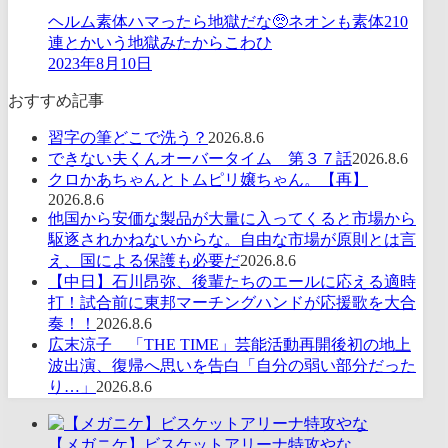
ヘルム素体ハマったら地獄だな🥺ネオンも素体210
連とかいう地獄みたからこわひ
2023年8月10日
おすすめ記事
習字の筆どこで洗う？
2026.8.6
できない夫くんオーバータイム 第３７話
2026.8.6
クロかあちゃんとトムピリ嬢ちゃん。【再】
2026.8.6
他国から安価な製品が大量に入ってくると市場から
駆逐されかねないからな。自由な市場が原則とは言
え、国による保護も必要だ
2026.8.6
【中日】石川昂弥、後輩たちのエールに応える適時
打！試合前に東邦マーチングハンドが応援歌を大合
奏！！
2026.8.6
広末涼子 「THE TIME」芸能活動再開後初の地上
波出演、復帰へ思いを告白「自分の弱い部分だった
り…」
2026.8.6
【メガニケ】ビスケットアリーナ特攻やな