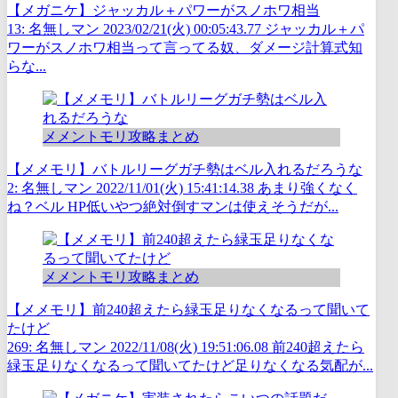
【メガニケ】ジャッカル＋パワーがスノホワ相当
13: 名無しマン 2023/02/21(火) 00:05:43.77 ジャッカル＋パ
ワーがスノホワ相当って言ってる奴、ダメージ計算式知
らな...
メメントモリ攻略まとめ
【メメモリ】バトルリーグガチ勢はベル入れるだろうな
2: 名無しマン 2022/11/01(火) 15:41:14.38 あまり強くなく
ね？ベル HP低いやつ絶対倒すマンは使えそうだが...
メメントモリ攻略まとめ
【メメモリ】前240超えたら緑玉足りなくなるって聞いて
たけど
269: 名無しマン 2022/11/08(火) 19:51:06.08 前240超えたら
緑玉足りなくなるって聞いてたけど足りなくなる気配が...