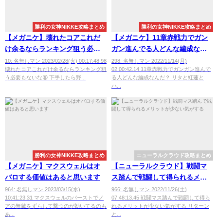
勝利の女神NIKKE攻略まとめ
勝利の女神NIKKE攻略まとめ
【メガニケ】壊れたコアこれだ
【メガニケ】11章赤戦力でガン
け余るならランキング狙う必要
ガン進んでる人どんな編成なん
もないな
だ？
10: 名無しマン 2023/02/28(火) 00:17:48.98
298: 名無しマン 2022/11/14(月)
壊れたコアこれだけ余るならランキング狙
02:00:42.14 11章赤戦力でガンガン進んで
う必要もないな😫 下手したら野...
る人どんな編成なんだ？ リタと紅蓮と
ハ...
勝利の女神NIKKE攻略まとめ
ニューラルクラウド攻略まとめ
【メガニケ】マクスウェルはオ
【ニューラルクラウド】戦闘マ
バロする価値はあると思います
ス踏んで戦闘して得られるメリ
ットが少ない気がする
964: 名無しマン 2023/03/15(水)
966: 名無しマン 2022/11/26(土)
10:41:23.31 マクスウェルのバーストでノ
07:48:13.45 戦闘マス踏んで戦闘して得ら
アの無敵をずらして撃つのが効いてるのも
れるメリットが少ない気がする リターン
あ...
と...