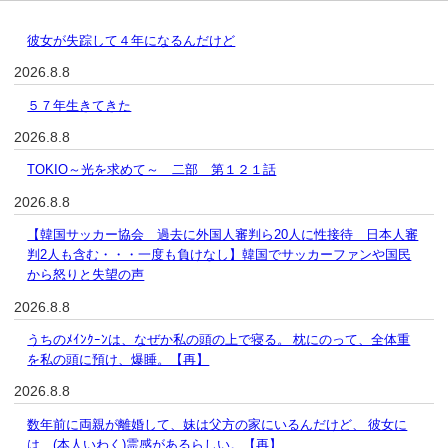
彼女が失踪して４年になるんだけど
2026.8.8
５７年生きてきた
2026.8.8
TOKIO～光を求めて～ 二部 第１２１話
2026.8.8
【韓国サッカー協会 過去に外国人審判ら20人に性接待 日本人審
判2人も含む・・・一度も負けなし】韓国でサッカーファンや国民
から怒りと失望の声
2026.8.8
うちのﾒｲﾝｸｰﾝは、なぜか私の頭の上で寝る。 枕にのって、全体重
を私の頭に預け、爆睡。【再】
2026.8.8
数年前に両親が離婚して、妹は父方の家にいるんだけど、 彼女に
は、(本人いわく)霊感があるらしい。【再】