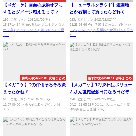
【メガニケ】画面の振動オフに
【ニューラルクラウド】遊園地
するとダメージ増えるってマ
とか石割って買ったらどれくら
ジ？
い捗るん？
195: 名無しマン 2023/01/30(月)
623: 名無しマン 2022/12/02(金)
15:17:14.34 画面の振動オフにするとダメ
21:23:16.46 今の所家具買わないで困った
ージ増えるってマジ？ お前ら知ってて隠
ことないんだけど遊園地とか石割って買っ
し...
た...
勝利の女神NIKKE攻略まとめ
勝利の女神NIKKE攻略まとめ
【メガニケ】Dの評価そろそろ決
【メガニケ】12月8日はボリュー
まったかね？
ムさん復権記念日になる日だぞ
513: 名無しマン 2023/04/18(火)
426: 名無しマン 2022/12/03(土)
11:37:09.00 お前ら的にDって強いと思
04:24:11.65 12月8日はボリュームさん復
う？...
権記念日になる日だぞ...