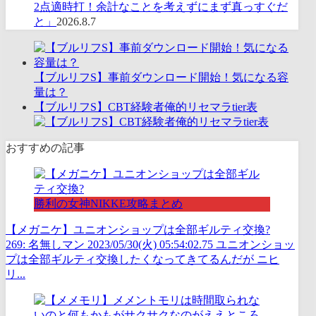
2点適時打！余計なことを考えずにまず真っすぐだ
と」
2026.8.7
【ブルリフS】事前ダウンロード開始！気になる容
量は？
【ブルリフS】CBT経験者俺的リセマラtier表
おすすめの記事
勝利の女神NIKKE攻略まとめ
【メガニケ】ユニオンショップは全部ギルティ交換?
269: 名無しマン 2023/05/30(火) 05:54:02.75 ユニオンショッ
プは全部ギルティ交換したくなってきてるんだが ニヒ
リ...