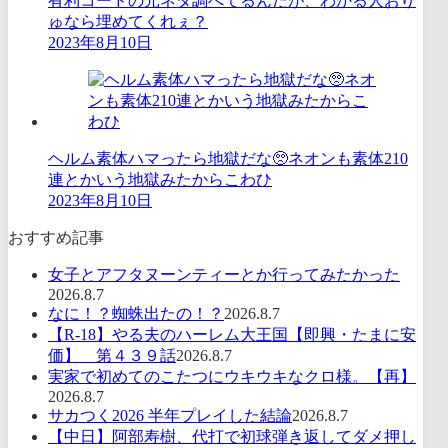
有利コードの元ネタ調べてるんだが、わかる人おり
ゅなら埋めてくれぇ？
2023年8月10日
ヘルム素体ハマったら地獄だな🥺ネオンも素体210
連とかいう地獄みたからこわひ
2023年8月10日
おすすめ記事
女子とアフタヌーンティーとか行ってみたかった
2026.8.7
なに！？蜘蛛出たの！？
2026.8.7
【R-18】やる夫のハーレム大王国【即興・たまに安
価】 第４３９話
2026.8.7
実家で初めてのこたつにウキウキなクロ様。【再】
2026.8.7
サカつく2026 半年プレイした結論
2026.8.7
【中日】阿部寿樹、代打で初球弾き返してダメ押し