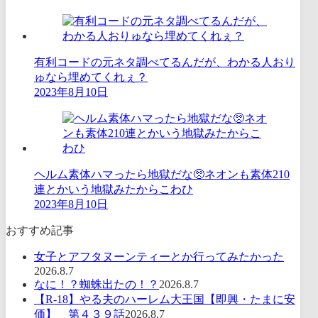
有利コードの元ネタ調べてるんだが、わかる人おり
ゅなら埋めてくれぇ？
2023年8月10日
ヘルム素体ハマったら地獄だな🥺ネオンも素体210
連とかいう地獄みたからこわひ
2023年8月10日
おすすめ記事
女子とアフタヌーンティーとか行ってみたかった
2026.8.7
なに！？蜘蛛出たの！？
2026.8.7
【R-18】やる夫のハーレム大王国【即興・たまに安
価】 第４３９話
2026.8.7