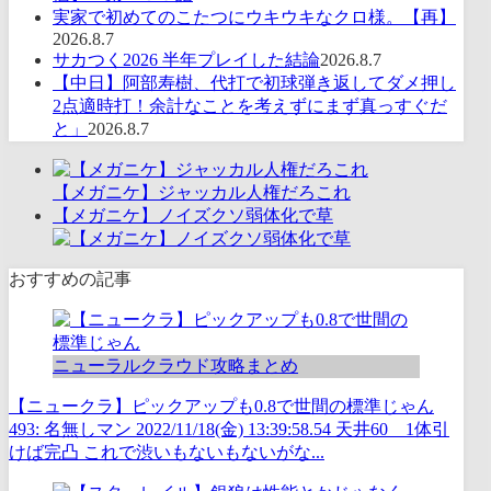
実家で初めてのこたつにウキウキなクロ様。【再】
2026.8.7
サカつく2026 半年プレイした結論
2026.8.7
【中日】阿部寿樹、代打で初球弾き返してダメ押し
2点適時打！余計なことを考えずにまず真っすぐだ
と」
2026.8.7
【メガニケ】ジャッカル人権だろこれ
【メガニケ】ノイズクソ弱体化で草
おすすめの記事
ニューラルクラウド攻略まとめ
【ニュークラ】ピックアップも0.8で世間の標準じゃん
493: 名無しマン 2022/11/18(金) 13:39:58.54 天井60 1体引
けば完凸 これで渋いもないもないがな...