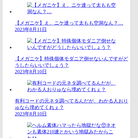
【メガニケ】え、ニケ達って太もも空洞なん？…
2023年8月11日
【メガニケ】特殊個体モダニア倒せないんですがど
うしたらいいでしょう？
2023年8月10日
有利コードの元ネタ調べてるんだが、わかる人おり
ゅなら埋めてくれぇ？
2023年8月10日