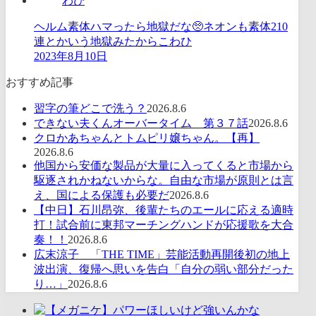
ヘルム素体ハマったら地獄だな🥺ネオンも素体210
連とかいう地獄みたからこわひ
2023年8月10日
おすすめ記事
習字の筆どこで洗う？
2026.8.6
できない夫くんオーバータイム 第３７話
2026.8.6
クロかあちゃんとトムピリ嬢ちゃん。【再】
2026.8.6
他国から安価な製品が大量に入ってくると市場から
駆逐されかねないからな。自由な市場が原則とは言
え、国による保護も必要だ
2026.8.6
【中日】石川昂弥、後輩たちのエールに応える適時
打！試合前に東邦マーチングハンドが応援歌を大合
奏！！
2026.8.6
広末涼子 「THE TIME」芸能活動再開後初の地上
波出演、復帰へ思いを告白「自分の弱い部分だった
り…」
2026.8.6