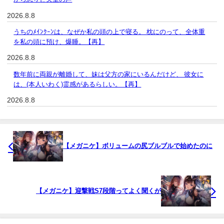
2026.8.8
うちのﾒｲﾝｸｰﾝは、なぜか私の頭の上で寝る。 枕にのって、全体重
を私の頭に預け、爆睡。【再】
2026.8.8
数年前に両親が離婚して、妹は父方の家にいるんだけど、 彼女に
は、(本人いわく)霊感があるらしい。【再】
2026.8.8
【メガニケ】ボリュームの尻ブルブルで始めたのに
【メガニケ】迎撃戦S7段階ってよく聞くが