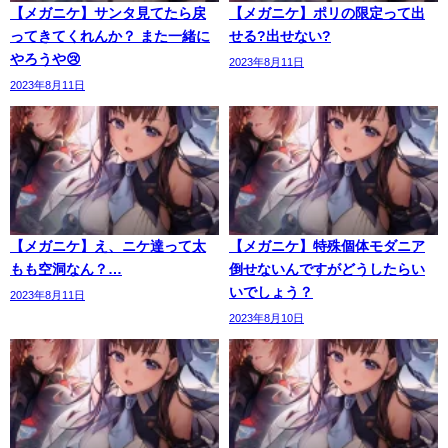
【メガニケ】サンタ見てたら戻
【メガニケ】ポリの限定って出
ってきてくれんか？ また一緒に
せる?出せない?
やろうや😢
2023年8月11日
2023年8月11日
【メガニケ】え、ニケ達って太
【メガニケ】特殊個体モダニア
もも空洞なん？…
倒せないんですがどうしたらい
いでしょう？
2023年8月11日
2023年8月10日