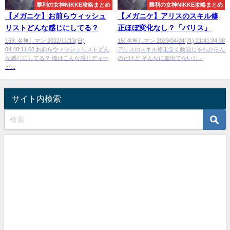
勝利の女神NIKKE攻略まとめ
勝利の女神NIKKE攻略まとめ
【メガニケ】お前らウィッシュ
【メガニケ】アリスのスキル修
リストどんな感じにしてる？
正ほぼ変化なし？「バリス」
159: 名無しマン 2022/11/13(日)
15: 名無しマン 2023/04/24(月) 21:41:34.38
04:48:11.08 お前らウィッシュリストどん
アリスのスキル修正全く動画じゃわからん
な感じにしてる？ 俺はこんな感じディー
のだけど そんなに差出てないじ...
ゼ...
サイト内検索