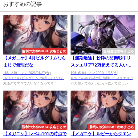
おすすめの記事
勝利の女神NIKKE攻略まとめ
無期迷途攻略まとめ
【メガニケ】4月ピルグリムなら
【無期迷途】粉砕の防衛戦中リ
まじで無理だな
スクエリア72万超えてる人いた
らpt教えて欲しい
186: 名無しマン 2023/01/27(金)
106: 名無しマン 2022/11/15(火)
16:02:07.43 ピルグリムは4月らしいけど
10:51:57.40 粉砕の防衛戦中リスクエリア
先過ぎてマジで人いなくなってそう…...
72万超えてる人いたらpt教えて欲しい ...
勝利の女神NIKKE攻略まとめ
勝利の女神NIKKE攻略まとめ
【メガニケ】レベル101の時点で
【メガニケ】ルピーからクエン