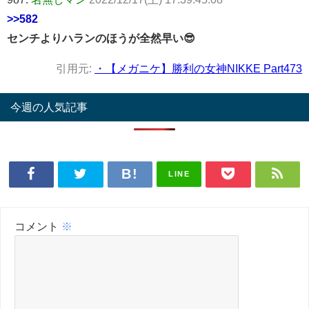
>>582
センチよりハランのほうが全然早い😎
引用元:
・【メガニケ】勝利の女神NIKKE Part473
今週の人気記事
LINE
コメント
※