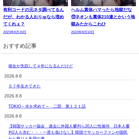
有利コードの元ネタ調べてるん
ヘルム素体ハマったら地獄だな
だが、わかる人おりゅなら埋め
🥺ネオンも素体210連とかいう地
てくれぇ？
獄みたからこわひ
2023年8月10日
2023年8月10日
おすすめ記事
彼女が失踪して４年になるんだけど
2026.8.8
５７年生きてきた
2026.8.8
TOKIO～光を求めて～ 二部 第１２１話
2026.8.8
【韓国サッカー協会 過去に外国人審判ら20人に性接待 日本人審
判2人も含む・・・一度も負けなし】韓国でサッカーファンや国民
から怒りと失望の声