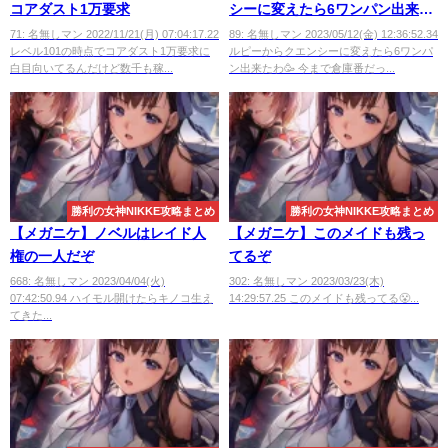
コアダスト1万要求
シーに変えたら6ワンパン出来た
わ
71: 名無しマン 2022/11/21(月) 07:04:17.22
89: 名無しマン 2023/05/12(金) 12:36:52.34
レベル101の時点でコアダスト1万要求に
ルピーからクエンシーに変えたら6ワンパ
白目向いてるんだけど数千も稼...
ン出来たわ🥳 今まで倉庫番だっ...
勝利の女神NIKKE攻略まとめ
勝利の女神NIKKE攻略まとめ
【メガニケ】ノベルはレイド人
【メガニケ】このメイドも残っ
権の一人だぞ
てるぞ
668: 名無しマン 2023/04/04(火)
302: 名無しマン 2023/03/23(木)
07:42:50.94 ハイモル開けたらキノコ生え
14:29:57.25 このメイドも残ってる😤...
てきた...