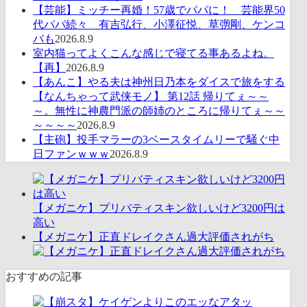
【芸能】ミッチー再婚！57歳でパパに！ 芸能界50
代パパ続々 有吉弘行、小澤征悦、草彅剛、ケンコ
バも
2026.8.9
室内猫ってよくこんな感じで寝てる事あるよね。
【再】
2026.8.9
【あんこ】やる夫は神州日乃本をダイスで旅をする
【なんちゃって武侠モノ】 第12話 帰りてぇ～～
～。無性に神農門派の師姉のところに帰りてぇ～～
～～～～
2026.8.9
【主砲】投手マラーの3ベースタイムリーで騒ぐ中
日ファンｗｗｗ
2026.8.9
【メガニケ】プリバティスキン欲しいけど3200円は
高い
【メガニケ】正直ドレイクさん過大評価されがち
おすすめの記事