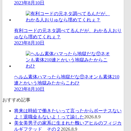
2023年8月10日
有利コードの元ネタ調べてるんだが、わかる人おり
ゅなら埋めてくれぇ？
2023年8月10日
ヘルム素体ハマったら地獄だな🥺ネオンも素体210
連とかいう地獄みたからこわひ
2023年8月10日
おすすめ記事
将来は時給で働きたいって言ったからボーナスない
よ！退職金もないよ！って諭した
2026.8.9
美女美男子の家系に生まれた醜いアヒルのフィジカ
ルギフテッド その２
2026.8.9