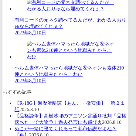
有利コードの元ネタ調べてるんだが、わかる人おり
ゅなら埋めてくれぇ？
2023年8月10日
ヘルム素体ハマったら地獄だな🥺ネオンも素体210
連とかいう地獄みたからこわひ
2023年8月10日
おすすめ記事
【R-18G】遍歴流離譚【あんこ・微安価】 第２１
話
2026.8.10
【品格論争】高樹沙耶のアニソン盆踊り批判「品格
落ちた」で大論争！過去発言にも飛び火
2026.8.10
ぬこが一緒に寝てくれるって都市伝説だよね？
【再】
2026.8.10