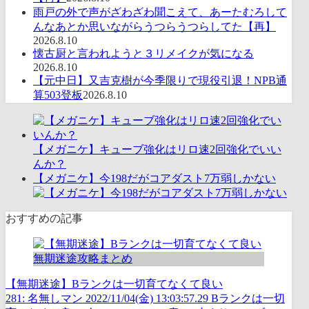
雨戸の外で声がざわざわ聞こえて、あーたむろして
んなあとか思いながらうつらうつらしてた【再】
2026.8.10
懐古厨と言われようと３リメイクが気になる
2026.8.10
【元中日】又吉克樹が今季限りで現役引退！NPB通
算503登板
2026.8.10
【メガニケ】キューブ強化はリロ速2回強化でいい
んか？
【メガニケ】今198だがコアダスト7万弱しかない
おすすめの記事
無期迷途攻略まとめ
【無期迷途】Bランクは一切育てなくて良い
281: 名無しマン 2022/11/04(金) 13:03:57.29 Bランクは一切