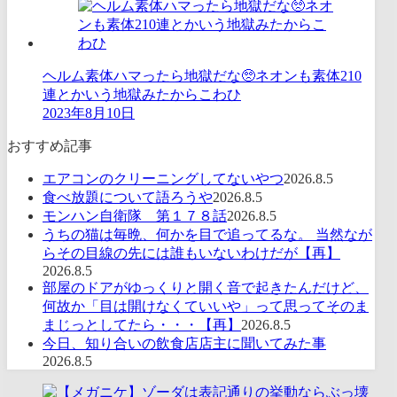
ヘルム素体ハマったら地獄だな🥺ネオンも素体210
連とかいう地獄みたからこわひ
2023年8月10日
おすすめ記事
エアコンのクリーニングしてないやつ
2026.8.5
食べ放題について語ろうや
2026.8.5
モンハン自衛隊 第１７８話
2026.8.5
うちの猫は毎晩、何かを目で追ってるな。 当然なが
らその目線の先には誰もいないわけだが【再】
2026.8.5
部屋のドアがゆっくりと開く音で起きたんだけど、
何故か「目は開けなくていいや」って思ってそのま
まじっとしてたら・・・【再】
2026.8.5
今日、知り合いの飲食店店主に聞いてみた事
2026.8.5