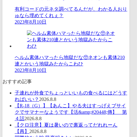
有利コードの元ネタ調べてるんだが、わかる人おり
ゅなら埋めてくれぇ？
2023年8月10日
ヘルム素体ハマったら地獄だな🥺ネオンも素体210
連とかいう地獄みたからこわひ
2023年8月10日
おすすめ記事
子連れが外食でちょっといいもの食べるにはどうす
ればいい？
2026.8.8
【R-18（G）】【あんこ】やる夫はすっげえブサイ
クでサマナーなようです【活&amp;#20448;傳】 第
４話
2026.8.8
【クロ注意】夏は暑いので裏返ってだれれーん
【再】
2026.8.8