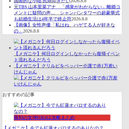
国際的な小咄 民商叩きたい
2026.8.8
元TBS 山本里菜アナ 「感覚がわからない」離婚コ
メントに疑問の声… シャンパンタワーの超豪華式
も結婚生活は4年半で終止符
2026.8.8
【画像】女性声優「私はね、ハゲてる人が好きな
の」
2026.8.8
【メガニケ】何日ログインしなかったら復帰イベン
ト流れるんだろう
【メガニケ】クリルピをペッパー介護で赤1万差い
けんじゃん
おすすめの記事
勝利の女神NIKKE攻略まとめ
【メガニケ】今でも紅蓮オバロするのありなの？