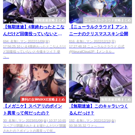
無期迷途攻略まとめ
ニューラルクラウド攻略まとめ
【無期迷途】4章終わったとこな
【ニューラルクラウド】アント
んだけど回復役っていないと今
ニーナのクリスマススキン公開
後キツイ？
694: 名無しマン 2022/11/09(水)
816: 名無しマン 2022/12/12(月)
17:56:25.10 いま4章終わったとこなんだけ
17:27:48.18 ニューラルクラウド 公式
ど回復役っていないと今後キツイ？ 使
@NeuralCloudJP 【メンタル...
っ...
勝利の女神NIKKE攻略まとめ
無期迷途攻略まとめ
【メガニケ】スペアリのポイン
【無期迷途】このキャラいつく
ト異常って何だったの？
るんだっけ？
30: 名無しマン 2023/01/06(金) 10:37:10.65
192: 名無しマン 2022/12/16(金)
スペアリ閉園されたまま寝たんだけど開園
00:38:35.32 ワァっ........
されたの？ポイントの異常って何...