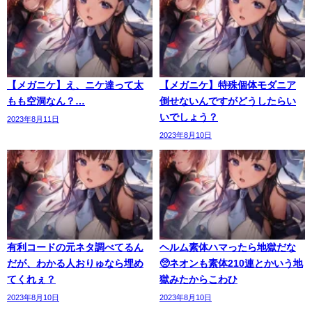
【メガニケ】え、ニケ達って太
【メガニケ】特殊個体モダニア
もも空洞なん？…
倒せないんですがどうしたらい
いでしょう？
2023年8月11日
2023年8月10日
有利コードの元ネタ調べてるん
ヘルム素体ハマったら地獄だな
だが、わかる人おりゅなら埋め
🥺ネオンも素体210連とかいう地
てくれぇ？
獄みたからこわひ
2023年8月10日
2023年8月10日