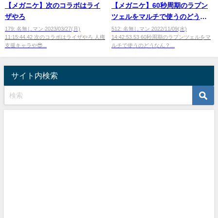
【メガニケ】次のコラボはライ
【メガニケ】60秒周期のラプン
ザやろ
ツェルをマルチで使うのどうな
ん？
179: 名無しマン 2023/03/27(月)
512: 名無しマン 2022/11/09(水)
11:15:44.42 次のコラボはライザやろ 人権
14:42:53.53 60秒周期のラプンツェルをマ
支援キャラや😎...
ルチで使うのどうなん？...
サイト内検索