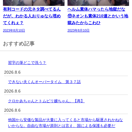
有利コードの元ネタ調べてるん
ヘルム素体ハマったら地獄だな
だが、わかる人おりゅなら埋め
🥺ネオンも素体210連とかいう地
てくれぇ？
獄みたからこわひ
2023年8月10日
2023年8月10日
おすすめ記事
習字の筆どこで洗う？
2026.8.6
できない夫くんオーバータイム 第３７話
2026.8.6
クロかあちゃんとトムピリ嬢ちゃん。【再】
2026.8.6
他国から安価な製品が大量に入ってくると市場から駆逐されかねな
いからな。自由な市場が原則とは言え、国による保護も必要だ