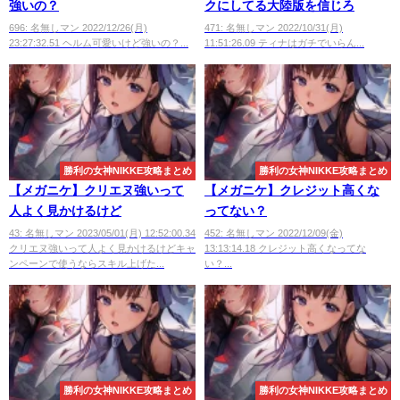
強いの？
クにしてる大陸版を信じろ
696: 名無しマン 2022/12/26(月)
471: 名無しマン 2022/10/31(月)
23:27:32.51 ヘルム可愛いけど強いの？...
11:51:26.09 ティナはガチでいらん...
勝利の女神NIKKE攻略まとめ
勝利の女神NIKKE攻略まとめ
【メガニケ】クリエヌ強いって
【メガニケ】クレジット高くな
人よく見かけるけど
ってない？
43: 名無しマン 2023/05/01(月) 12:52:00.34
452: 名無しマン 2022/12/09(金)
クリエヌ強いって人よく見かけるけどキャ
13:13:14.18 クレジット高くなってな
ンペーンで使うならスキル上げた...
い？...
勝利の女神NIKKE攻略まとめ
勝利の女神NIKKE攻略まとめ