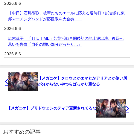
2026.8.6
【中日】石川昂弥、後輩たちのエールに応える適時打！試合前に東
邦マーチングハンドが応援歌を大合奏！！
2026.8.6
広末涼子 「THE TIME」芸能活動再開後初の地上波出演、復帰へ
思いを告白「自分の弱い部分だったり…」
2026.8.6
【メガニケ】クロウとかエマとかアリアとか使い所
が分からないやつらばっかり重なる
【メガニケ】プリドウェンのティア更新されてるな
おすすめの記事