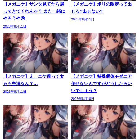
【メガニケ】サンタ見てたら戻
【メガニケ】ポリの限定って出
ってきてくれんか？ また一緒に
せる?出せない?
やろうや😢
2023年8月11日
2023年8月11日
【メガニケ】え、ニケ達って太
【メガニケ】特殊個体モダニア
もも空洞なん？…
倒せないんですがどうしたらい
いでしょう？
2023年8月11日
2023年8月10日