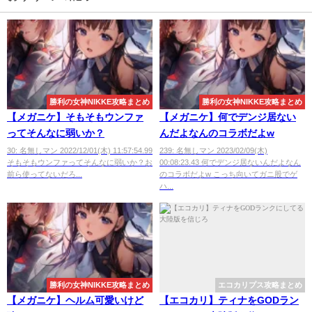
勝利の女神NIKKE攻略まとめ
勝利の女神NIKKE攻略まとめ
【メガニケ】そもそもウンファ
【メガニケ】何でデンジ居ない
ってそんなに弱いか？
んだよなんのコラボだよw
30: 名無しマン 2022/12/01(木) 11:57:54.99
239: 名無しマン 2023/02/09(木)
そもそもウンファってそんなに弱いか？お
00:08:23.43 何でデンジ居ないんだよなん
前ら使ってないだろ...
のコラボだよw こっち向いてガニ股でゲ
ハ...
勝利の女神NIKKE攻略まとめ
エコカリプス攻略まとめ
【メガニケ】ヘルム可愛いけど
【エコカリ】ティナをGODラン