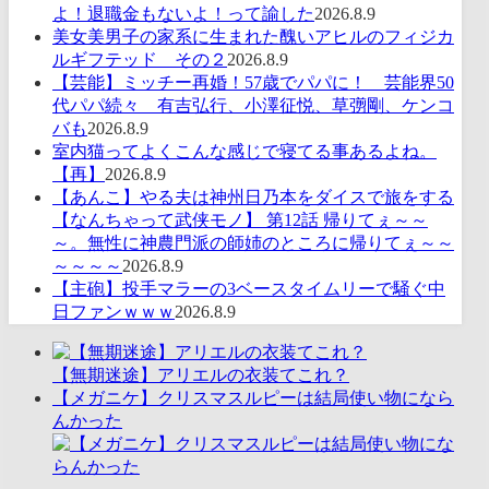
よ！退職金もないよ！って諭した
2026.8.9
美女美男子の家系に生まれた醜いアヒルのフィジカ
ルギフテッド その２
2026.8.9
【芸能】ミッチー再婚！57歳でパパに！ 芸能界50
代パパ続々 有吉弘行、小澤征悦、草彅剛、ケンコ
バも
2026.8.9
室内猫ってよくこんな感じで寝てる事あるよね。
【再】
2026.8.9
【あんこ】やる夫は神州日乃本をダイスで旅をする
【なんちゃって武侠モノ】 第12話 帰りてぇ～～
～。無性に神農門派の師姉のところに帰りてぇ～～
～～～～
2026.8.9
【主砲】投手マラーの3ベースタイムリーで騒ぐ中
日ファンｗｗｗ
2026.8.9
【無期迷途】アリエルの衣装てこれ？
【メガニケ】クリスマスルピーは結局使い物になら
んかった