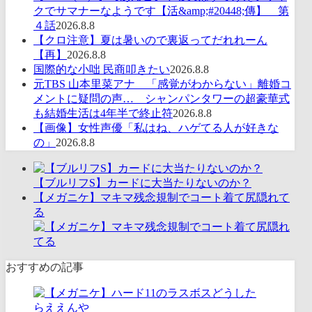
クでサマナーなようです【活&amp;#20448;傳】 第
４話
2026.8.8
【クロ注意】夏は暑いので裏返ってだれれーん
【再】
2026.8.8
国際的な小咄 民商叩きたい
2026.8.8
元TBS 山本里菜アナ 「感覚がわからない」離婚コ
メントに疑問の声… シャンパンタワーの超豪華式
も結婚生活は4年半で終止符
2026.8.8
【画像】女性声優「私はね、ハゲてる人が好きな
の」
2026.8.8
【ブルリフS】カードに大当たりないのか？
【メガニケ】マキマ残念規制でコート着て尻隠れて
る
おすすめの記事