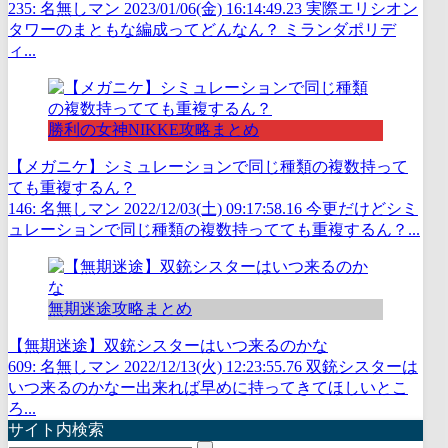
235: 名無しマン 2023/01/06(金) 16:14:49.23 実際エリシオン
タワーのまともな編成ってどんなん？ ミランダポリデ
ィ...
勝利の女神NIKKE攻略まとめ
【メガニケ】シミュレーションで同じ種類の複数持って
ても重複するん？
146: 名無しマン 2022/12/03(土) 09:17:58.16 今更だけどシミ
ュレーションで同じ種類の複数持ってても重複するん？...
無期迷途攻略まとめ
【無期迷途】双銃シスターはいつ来るのかな
609: 名無しマン 2022/12/13(火) 12:23:55.76 双銃シスターは
いつ来るのかなー出来れば早めに持ってきてほしいとこ
ろ...
サイト内検索