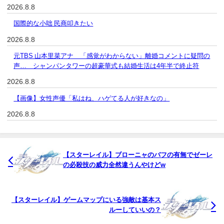
2026.8.8
国際的な小咄 民商叩きたい
2026.8.8
元TBS 山本里菜アナ 「感覚がわからない」離婚コメントに疑問の
声… シャンパンタワーの超豪華式も結婚生活は4年半で終止符
2026.8.8
【画像】女性声優「私はね、ハゲてる人が好きなの」
2026.8.8
【スターレイル】ブローニャのバフの有無でゼーレ
の必殺技の威力全然違うんやけどw
【スターレイル】ゲームマップにいる強敵は基本ス
ルーしていいの？