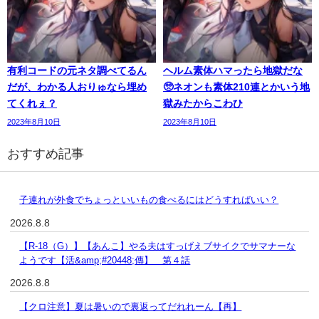
有利コードの元ネタ調べてるん
ヘルム素体ハマったら地獄だな
だが、わかる人おりゅなら埋め
🥺ネオンも素体210連とかいう地
てくれぇ？
獄みたからこわひ
2023年8月10日
2023年8月10日
おすすめ記事
子連れが外食でちょっといいもの食べるにはどうすればいい？
2026.8.8
【R-18（G）】【あんこ】やる夫はすっげえブサイクでサマナーな
ようです【活&amp;#20448;傳】 第４話
2026.8.8
【クロ注意】夏は暑いので裏返ってだれれーん【再】