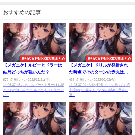
おすすめの記事
勝利の女神NIKKE攻略まとめ
勝利の女神NIKKE攻略まとめ
【メガニケ】ルピーとドラーは
【メガニケ】ドリルが発射され
結局どっちが強いんだ？
た時点でそのターンの赤丸はも
う壊せない
672: 名無しマン 2022/11/21(月)
438: 名無しマン 2023/02/03(金)
14:05:37.45 なあ、ルピーとドラーは結局
11:23:37.29 結構な回数ドリル壊しても赤
どっちが強いんだ？ ルピーよりドラーで
丸消せない時あるけど気の所為? 単純に
バ...
遅...