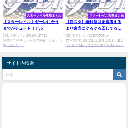
スターレイル攻略まとめ
スターレイル攻略まとめ
【スターレイル】ゼーレに合う
【崩スタ】羅針盤は正直考える
までがチュートリアル
より適当にぐるぐる回してる方
が早く完成する
342: 名無しマン 2023/04/27(木)
420: 名無しマン 2023/05/09(火)
09:00:57.29 チュートリアル長くね😢 いつ
12:40:00.91 羅針盤は正直考えるより適当
終わるんだよ...
にぐるぐる回してる方が早く完成したわ...
サイト内検索