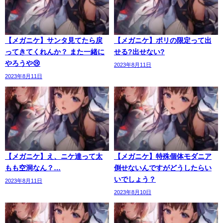
【メガニケ】サンタ見てたら戻
【メガニケ】ポリの限定って出
ってきてくれんか？ また一緒に
せる?出せない?
やろうや😢
2023年8月11日
2023年8月11日
【メガニケ】え、ニケ達って太
【メガニケ】特殊個体モダニア
もも空洞なん？…
倒せないんですがどうしたらい
いでしょう？
2023年8月11日
2023年8月10日