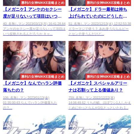
勝利の女神NIKKE攻略まとめ
勝利の女神NIKKE攻略まとめ
【メガニケ】アンケのセクシー
【メガニケ】ドラー最初は持ち
度が足りないって項目はいつ反
上げられていたのにどうしたん
映されるんだろうか
だ
40: 名無しマン 2023/03/13(月) 16:41:28.64
51: 名無しマン 2022/12/13(火) 12:52:53.38
アンケのセクシー度が足りないって項目は
ドラーマジで使う？ あれ使うならルピー
いつ反映されるんだろうか キャ...
とセンチ使うんだけど...
勝利の女神NIKKE攻略まとめ
勝利の女神NIKKE攻略まとめ
【メガニケ】なんでハラン評価
【メガニケ】スペシャルアリー
落ちたの？
ナは石割って上る価値あり？
106: 名無しマン 2023/01/13(金)
759: 名無しマン 2022/12/22(木)
01:35:00.63 なんでハラン評価落ちた
14:06:49.62 うちの鯖、ほぼワシ1人しかま
の？...
じめにやっとらんが1位とっといたわ 1...