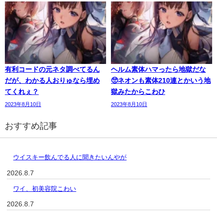
有利コードの元ネタ調べてるん
ヘルム素体ハマったら地獄だな
だが、わかる人おりゅなら埋め
🥺ネオンも素体210連とかいう地
てくれぇ？
獄みたからこわひ
2023年8月10日
2023年8月10日
おすすめ記事
ウイスキー飲んでる人に聞きたいんやが
2026.8.7
ワイ、初美容院こわい
2026.8.7