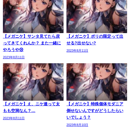
【メガニケ】サンタ見てたら戻
【メガニケ】ポリの限定って出
ってきてくれんか？ また一緒に
せる?出せない?
やろうや😢
2023年8月11日
2023年8月11日
【メガニケ】え、ニケ達って太
【メガニケ】特殊個体モダニア
もも空洞なん？…
倒せないんですがどうしたらい
いでしょう？
2023年8月11日
2023年8月10日