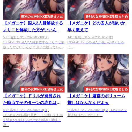
勝利の女神NIKKE攻略まとめ
勝利の女神NIKKE攻略まとめ
【メガニケ】囚人2人目解放する
【メガニケ】どの囚人が強いか
よりニヒ解放した方がいいん
早く教えて
か？
505: 名無しマン 2023/05/10(水)
141: 名無しマン 2023/01/12(木)
13:24:28.39 囚人2人目解放するよりニヒ解
09:44:41.12 どの囚人が強いか早くしろ
放した方がいいんか？ 息子に従って1人...
よ...
勝利の女神NIKKE攻略まとめ
勝利の女神NIKKE攻略まとめ
【メガニケ】ドリルが発射され
【メガニケ】運営のボリューム
た時点でそのターンの赤丸はも
推しはなんなんだよｗ
う壊せない
438: 名無しマン 2023/02/03(金)
6: 名無しマン 2023/02/28(火) 13:33:52.38
11:23:37.29 結構な回数ドリル壊しても赤
新人狩りパックわろた...
丸消せない時あるけど気の所為? 単純に
遅...