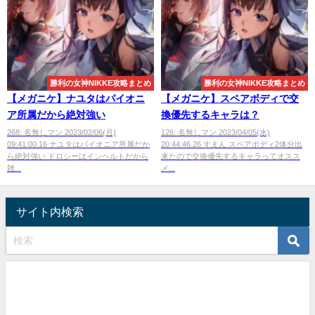
勝利の女神NIKKE攻略まとめ
勝利の女神NIKKE攻略まとめ
【メガニケ】ナユタはパイオニ
【メガニケ】スペアボディで交
ア所属だから絶対強い
換優先するキャラは？
268: 名無しマン 2023/02/06(月)
126: 名無しマン 2023/04/05(水)
09:41:00.16 ナユタはパイオニア所属だか
20:44:46.26 すまん スペアボディ2体分出
ら絶対強い ドロシーはインヘルトだから
来たので交換優先するキャラってオスス
雑...
メ...
サイト内検索