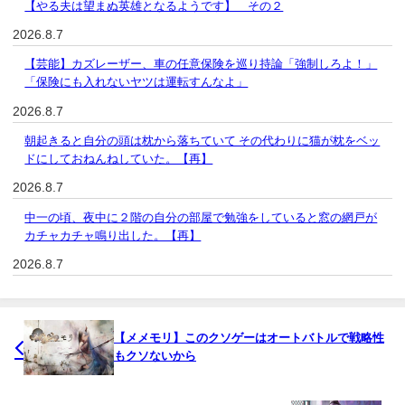
【やる夫は望まぬ英雄となるようです】 その２
2026.8.7
【芸能】カズレーザー、車の任意保険を巡り持論「強制しろよ！」
「保険にも入れないヤツは運転すんなよ」
2026.8.7
朝起きると自分の頭は枕から落ちていて その代わりに猫が枕をベッ
ドにしておねんねしていた。【再】
2026.8.7
中一の頃、夜中に２階の自分の部屋で勉強をしていると窓の網戸が
カチャカチャ鳴り出した。【再】
2026.8.7
【メメモリ】このクソゲーはオートバトルで戦略性
もクソないから