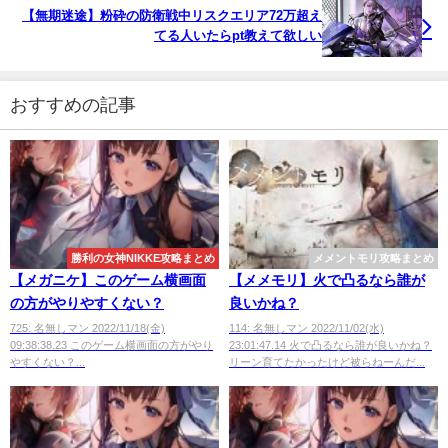
【無期迷途】粉砕の防衛戦中リスクエリア72万超え
てる人いたらpt教えて欲しい
おすすめの記事
勝利の女神NIKKE攻略まとめ
メメントモリ攻略まとめ
【メガニケ】このゲーム横画面
【メメモリ】火で凸るなら誰が
の方がやりやすくない？
良いかね？
725: 名無しマン 2022/11/18(金)
114: 名無しマン 2022/11/02(水)
09:38:38.23 このゲーム横画面の方がやり
23:01:47.14 火で凸るなら誰が良いかね？
やすくない？...
リーン育てたかったけど被らねーんだ...