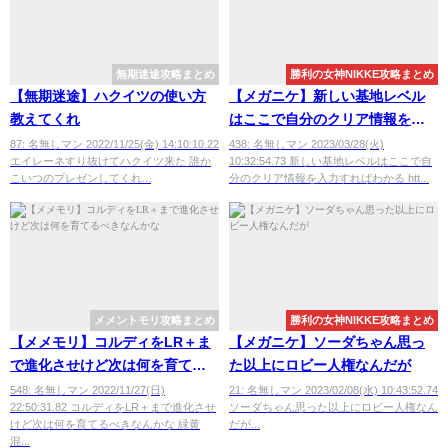
無期迷途攻略まとめ
勝利の女神NIKKE攻略まとめ
【無期迷途】ハクイツの使い方
【メガニケ】新しい基地レベル
教えてくれ
はここで自分のクリア情報を入
力すればわかる
87: 名無しマン 2022/11/25(金) 14:10:10.22
438: 名無しマン 2023/03/28(火)
エイレーネすり抜けてハクイツ来た 誰か
10:32:54.73 新しい基地レベルはここで自
こいつのプレゼンしてくれ...
分のクリア情報を入力すればわかる htt...
メメントモリ攻略まとめ
勝利の女神NIKKE攻略まとめ
【メメモリ】コルディをLR＋ま
【メガニケ】ソーダちゃん思っ
で進化させけど次は何を育てる
た以上にロビー人権なんだが
べきなんかな
548: 名無しマン 2022/11/27(日)
21: 名無しマン 2023/02/08(水) 10:43:52.74
22:50:31.82 コルディをLR＋まで進化させ
ソーダちゃん思った以上にロビー人権なん
けど次は何を育てるべきなんかな 緑黄
だが...
混...