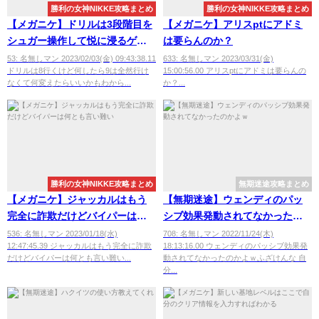
勝利の女神NIKKE攻略まとめ
勝利の女神NIKKE攻略まとめ
【メガニケ】ドリルは3段階目を
【メガニケ】アリスptにアドミ
シュガー操作して悦に浸るゲー
は要らんのか？
ムだぞ
53: 名無しマン 2023/02/03(金) 09:43:38.11
633: 名無しマン 2023/03/31(金)
ドリルは8行くけど何したら9は全然行け
15:00:56.00 アリスptにアドミは要らんの
なくて何変えたらいいかもわから...
か？...
勝利の女神NIKKE攻略まとめ
無期迷途攻略まとめ
【メガニケ】ジャッカルはもう
【無期迷途】ウェンディのパッ
完全に詐欺だけどバイパーは何
シブ効果発動されてなかったの
とも言い難い
かよｗ
536: 名無しマン 2023/01/18(水)
708: 名無しマン 2022/11/24(木)
12:47:45.39 ジャッカルはもう完全に詐欺
18:13:16.00 ウェンディのパッシブ効果発
だけどバイパーは何とも言い難い...
動されてなかったのかよｗふざけんな 自
分...