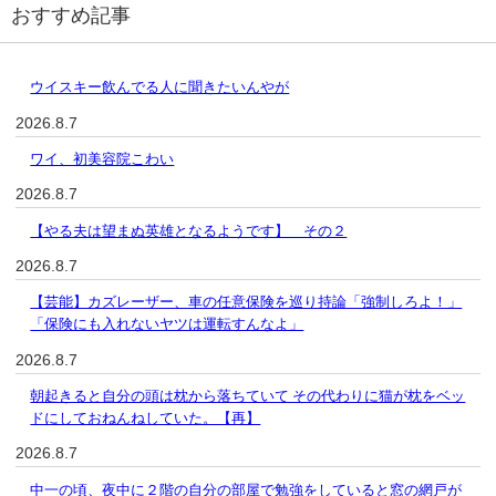
おすすめ記事
ウイスキー飲んでる人に聞きたいんやが
2026.8.7
ワイ、初美容院こわい
2026.8.7
【やる夫は望まぬ英雄となるようです】 その２
2026.8.7
【芸能】カズレーザー、車の任意保険を巡り持論「強制しろよ！」
「保険にも入れないヤツは運転すんなよ」
2026.8.7
朝起きると自分の頭は枕から落ちていて その代わりに猫が枕をベッ
ドにしておねんねしていた。【再】
2026.8.7
中一の頃、夜中に２階の自分の部屋で勉強をしていると窓の網戸が