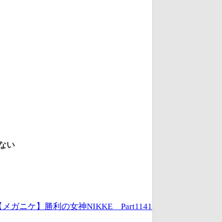
ない
メガニケ】勝利の女神NIKKE Part1141