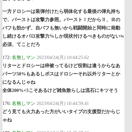
一方ドロシーは装弾付けたら弱体化する最後の弾丸持ち
で、バーストは攻撃力参照。バーストⅠだからⅡ、Ⅲの
バフも効かず、自バフも無いから戦闘開始と同時に発動
し続けるオバロ攻撃力%しか現状付けるべきものがない≒
必須、てことだろ
172:
名無しマン
2023/04/24(月) 10:44:25.62
リターとドロシーは枠被ってるけど役割は違うからなあ
パーツ50%もあるしボスはドロシーそれ以外リターとか
になるんじゃね
全体200%×5こそあるけど雑魚散らしは流石にキツそう
176:
名無しマン
2023/04/24(月) 10:44:59.41
どう見ても火力あった方がいいタイプの支援型だからじ
ゃね