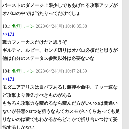
バーストのダメージ上限少しでもあげれる攻撃アップが
オバロの中では当たりってだけでしょ
181:
名無しマン
2023/04/24(月) 10:46:35.38
>>171
戦力フォーカスだけだと思うぞ
ギルティ、ルピー、センチ辺りはオバロ必須だと思うが
他は自分のステータス参照以外は必要ないな
184:
名無しマン
2023/04/24(月) 10:47:24.39
>>171
モダニアアリスは自バフあるし装弾や命中、チャー速な
ど攻撃より優先すべきものがある
もちろん攻撃力を積めるなら積んだ方がいいのは間違い
ないが任意の3つを狙うなんてカスモがいくらあっても足
りないのは猿でもわかるからどこかで折り合いつけて妥
協するしかない