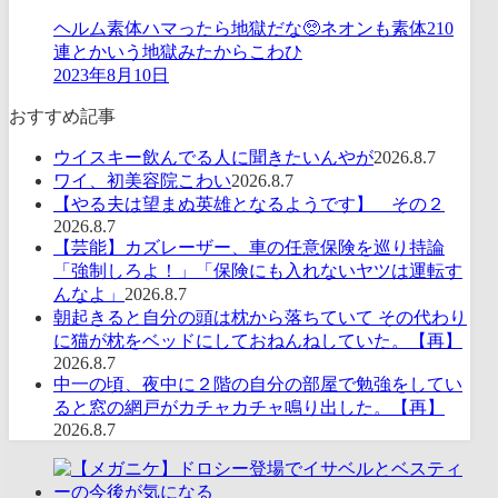
ヘルム素体ハマったら地獄だな🥺ネオンも素体210
連とかいう地獄みたからこわひ
2023年8月10日
おすすめ記事
ウイスキー飲んでる人に聞きたいんやが
2026.8.7
ワイ、初美容院こわい
2026.8.7
【やる夫は望まぬ英雄となるようです】 その２
2026.8.7
【芸能】カズレーザー、車の任意保険を巡り持論
「強制しろよ！」「保険にも入れないヤツは運転す
んなよ」
2026.8.7
朝起きると自分の頭は枕から落ちていて その代わり
に猫が枕をベッドにしておねんねしていた。【再】
2026.8.7
中一の頃、夜中に２階の自分の部屋で勉強をしてい
ると窓の網戸がカチャカチャ鳴り出した。【再】
2026.8.7