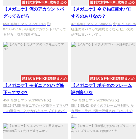
勝利の女神NIKKE攻略まとめ
勝利の女神NIKKE攻略まとめ
【メガニケ】俺のアカウントバ
【メガニケ】今でも紅蓮オバロ
グってるだろ
するのありなの？
650: 名無しマン 2022/11/13(日)
47: 名無しマン 2023/05/02(火) 01:19:49.75
07:33:45.16 いや俺のアカウントバグって
紅蓮のオバロって結局どうなん ピル火の
るだろ、引き強過ぎる...
品薄は置いといて...
勝利の女神NIKKE攻略まとめ
勝利の女神NIKKE攻略まとめ
【メガニケ】モダニアのバグ修
【メガニケ】ポチタのフレーム
正ってマジ?
評判良いな
458: 名無しマン 2023/02/21(火)
759: 名無しマン 2023/02/28(火)
08:25:57.08 モダニアのバグ修正ってマジ?
08:41:55.42 ポチタのフレーム評判良いな
この運営のことだからキューブでもオバ...
今回のコラボで唯一評価されていいまで
あ...