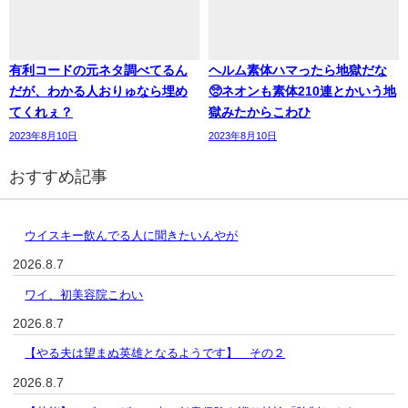
有利コードの元ネタ調べてるん
ヘルム素体ハマったら地獄だな
だが、わかる人おりゅなら埋め
🥺ネオンも素体210連とかいう地
てくれぇ？
獄みたからこわひ
2023年8月10日
2023年8月10日
おすすめ記事
ウイスキー飲んでる人に聞きたいんやが
2026.8.7
ワイ、初美容院こわい
2026.8.7
【やる夫は望まぬ英雄となるようです】 その２
2026.8.7