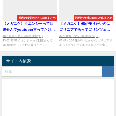
勝利の女神NIKKE攻略まとめ
勝利の女神NIKKE攻略まとめ
【メガニケ】クエンシーって回
【メガニケ】俺が作りたいのは
復せんてyoutuber言ってたけど
ゴリニアであってゴリンツェル
違うんか？
では無いんだ
486: 名無しマン 2023/03/12(日)
327: 名無しマン 2023/03/12(日)
23:02:36.57 クエンシーって回復せんて
05:47:48.03 俺が作りたいのはゴリニアで
youtuber言ってたけど違うんか？...
あってゴリンツェルでは無いんだ😭...
サイト内検索