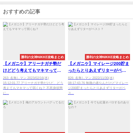
おすすめの記事
勝利の女神NIKKE攻略まとめ
勝利の女神NIKKE攻略まとめ
【メガニケ】アリーナガチ勢だ
【メガニケ】マイレージ200貯ま
けどどう考えてもマキマって弱
ったらとりあえずリターがベス
くね？
ト？
263: 名無しマン 2023/02/16(木)
826: 名無しマン 2022/11/30(水)
15:12:01.77 アリーナガチ勢だけど、どう
08:17:43.76 無微の者なんだけどマイレー
考えてもマキマって弱くね？ 不死身状態
ジ200貯まったらとりあえずリターがベ
に...
ス...