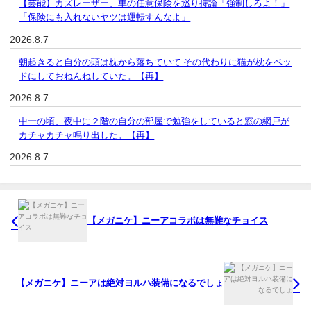
【芸能】カズレーザー、車の任意保険を巡り持論「強制しろよ！」
「保険にも入れないヤツは運転すんなよ」
2026.8.7
朝起きると自分の頭は枕から落ちていて その代わりに猫が枕をベッ
ドにしておねんねしていた。【再】
2026.8.7
中一の頃、夜中に２階の自分の部屋で勉強をしていると窓の網戸が
カチャカチャ鳴り出した。【再】
2026.8.7
【メガニケ】ニーアコラボは無難なチョイス
【メガニケ】ニーアは絶対ヨルハ装備になるでしょ