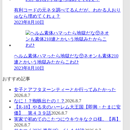
有利コードの元ネタ調べてるんだが、わかる人おり
ゅなら埋めてくれぇ？
2023年8月10日
ヘルム素体ハマったら地獄だな🥺ネオンも素体210
連とかいう地獄みたからこわひ
2023年8月10日
おすすめ記事
女子とアフタヌーンティーとか行ってみたかった
2026.8.7
なに！？蜘蛛出たの！？
2026.8.7
【R-18】やる夫のハーレム大王国【即興・たまに安
価】 第４３９話
2026.8.7
実家で初めてのこたつにウキウキなクロ様。【再】
2026.8.7