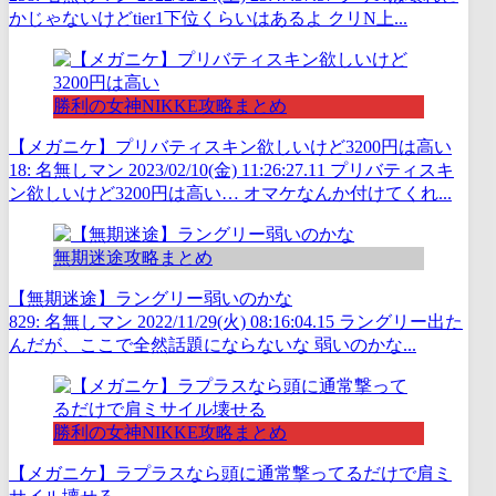
かじゃないけどtier1下位くらいはあるよ クリN上...
勝利の女神NIKKE攻略まとめ
【メガニケ】プリバティスキン欲しいけど3200円は高い
18: 名無しマン 2023/02/10(金) 11:26:27.11 プリバティスキ
ン欲しいけど3200円は高い… オマケなんか付けてくれ...
無期迷途攻略まとめ
【無期迷途】ラングリー弱いのかな
829: 名無しマン 2022/11/29(火) 08:16:04.15 ラングリー出た
んだが、ここで全然話題にならないな 弱いのかな...
勝利の女神NIKKE攻略まとめ
【メガニケ】ラプラスなら頭に通常撃ってるだけで肩ミ