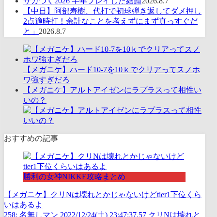
サカつく2026 半年プレイした結論
2026.8.7
【中日】阿部寿樹、代打で初球弾き返してダメ押し
2点適時打！余計なことを考えずにまず真っすぐだ
と」
2026.8.7
【メガニケ】ハード10-7を10ｋでクリアってスノホ
ワ強すぎだろ
【メガニケ】アルトアイゼンにラプラスって相性い
いの？
おすすめの記事
勝利の女神NIKKE攻略まとめ
【メガニケ】クリNは壊れとかじゃないけどtier1下位くら
いはあるよ
258: 名無しマン 2022/12/24(土) 23:47:37.57 クリNは壊れと