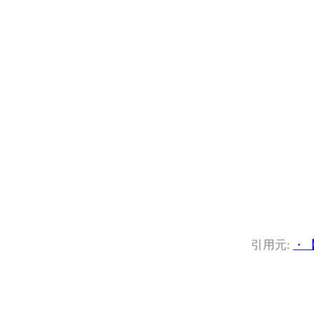
引用元:
・【