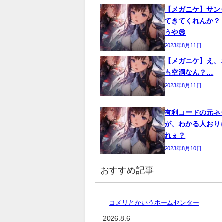
【メガニケ】サン
てきてくれんか？
うや😢
2023年8月11日
【メガニケ】え、
も空洞なん？…
2023年8月11日
有利コードの元ネ
が、わかる人おり
れぇ？
2023年8月10日
おすすめ記事
コメリとかいうホームセンター
2026.8.6