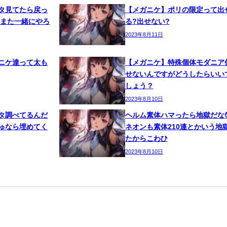
タ見てたら戻っ
【メガニケ】ポリの限定って出
 また一緒にやろ
る?出せない?
2023年8月11日
ニケ達って太も
【メガニケ】特殊個体モダニア
せないんですがどうしたらいい
しょう？
2023年8月10日
タ調べてるんだ
ヘルム素体ハマったら地獄だな
ゅなら埋めてく
ネオンも素体210連とかいう地
たからこわひ
2023年8月10日